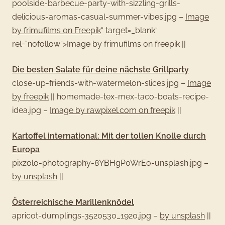
poolside-barbecue-party-with-sizzling-grills-
delicious-aromas-casual-summer-vibes.jpg –
Image
by frimufilms on Freepik
“ target=_blank“
rel=“nofollow“>Image by frimufilms on freepik
||
Die besten Salate für deine nächste Grillparty
close-up-friends-with-watermelon-slices.jpg –
Image
by freepik
||
homemade-tex-mex-taco-boats-recipe-
idea.jpg –
Image by rawpixel.com on freepik
||
Kartoffel international: Mit der tollen Knolle durch
Europa
pixzolo-photography-8YBHgP0WrEo-unsplash.jpg –
by unsplash
||
Österreichische Marillenknödel
apricot-dumplings-3520530_1920.jpg –
by unsplash
||