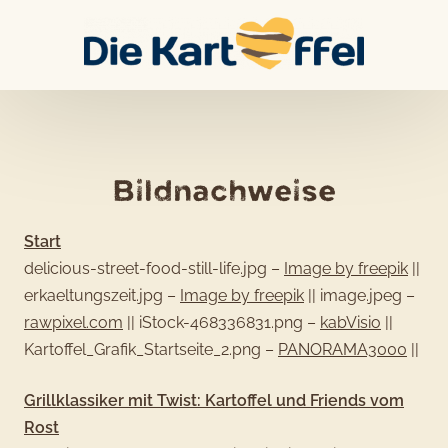
Skip
to
content
Bildnachweise
Start
delicious-street-food-still-life.jpg –
Image by freepik
||
erkaeltungszeit.jpg –
Image by freepik
||
image.jpeg –
rawpixel.com
||
iStock-468336831.png –
kabVisio
||
Kartoffel_Grafik_Startseite_2.png –
PANORAMA3000
||
Grillklassiker mit Twist: Kartoffel und Friends vom
Rost