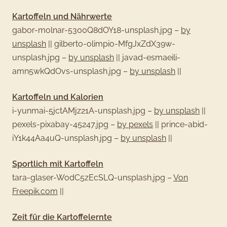
Kartoffeln und Nährwerte
gabor-molnar-5300Q8dOY18-unsplash.jpg –
by
unsplash
||
gilberto-olimpio-MfgJxZdX39w-
unsplash.jpg –
by unsplash
||
javad-esmaeili-
amn5wkQdOvs-unsplash.jpg –
by unsplash
||
Kartoffeln und Kalorien
i-yunmai-5jctAMjz21A-unsplash.jpg –
by unsplash
||
pexels-pixabay-45247.jpg –
by pexels
||
prince-abid-
iY1k44Aa4uQ-unsplash.jpg –
by unsplash
||
Sportlich mit Kartoffeln
tara-glaser-WodC5zEcSLQ-unsplash.jpg –
Von
Freepik.com
||
Zeit für die Kartoffelernte