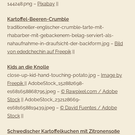
144248.png –
Pixabay
||
Kartoffel-Beeren-Crumble
traditioneller-englischer-crumble-tarte-mit-
rhabarber-mit-gebackenem-belag-serviert-als-
nahaufnahme-in-draufsicht-der-backform.jpg –
Bild
von ededchechin auf Freepik
||
Kids an die Knolle
close-up-kid-hand-touching-potato.jpg –
Image by
Freepik
||
AdobeStock_152882698-
e1681658868795.jpeg –
© Rawpixel.com / Adobe
Stock
||
AdobeStock_232128669-
e1681658819439.jpeg –
© David Fuentes / Adobe
Stock
||
Schwedischer Kartoffelkuchen mit Zitronensoße