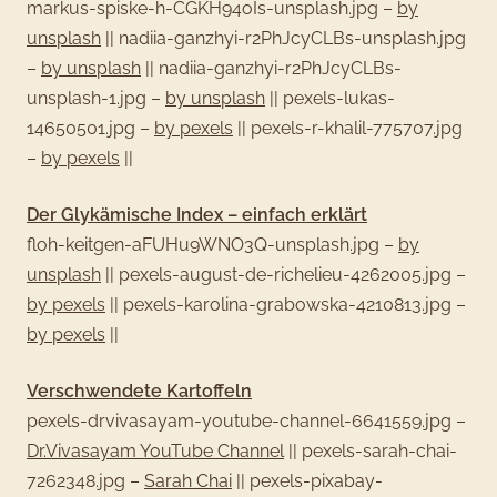
markus-spiske-h-CGKH94oIs-unsplash.jpg –
by
unsplash
||
nadiia-ganzhyi-r2PhJcyCLBs-unsplash.jpg
–
by unsplash
||
nadiia-ganzhyi-r2PhJcyCLBs-
unsplash-1.jpg –
by unsplash
||
pexels-lukas-
14650501.jpg –
by pexels
||
pexels-r-khalil-775707.jpg
–
by pexels
||
Der Glykämische Index – einfach erklärt
floh-keitgen-aFUHu9WNO3Q-unsplash.jpg –
by
unsplash
||
pexels-august-de-richelieu-4262005.jpg –
by pexels
||
pexels-karolina-grabowska-4210813.jpg –
by pexels
||
Verschwendete Kartoffeln
pexels-drvivasayam-youtube-channel-6641559.jpg –
Dr.Vivasayam YouTube Channel
||
pexels-sarah-chai-
7262348.jpg –
Sarah Chai
||
pexels-pixabay-