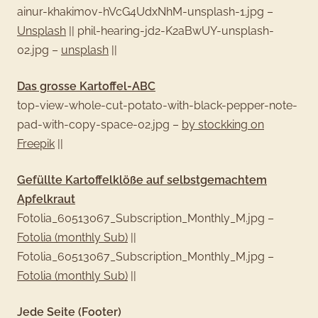
ainur-khakimov-hVcG4UdxNhM-unsplash-1.jpg –
Unsplash
||
phil-hearing-jd2-K2aBwUY-unsplash-
02.jpg –
unsplash
||
Das grosse Kartoffel-ABC
top-view-whole-cut-potato-with-black-pepper-note-
pad-with-copy-space-02.jpg –
by stockking on
Freepik
||
Gefüllte Kartoffelklöße auf selbstgemachtem
Apfelkraut
Fotolia_60513067_Subscription_Monthly_M.jpg –
Fotolia (monthly Sub)
||
Fotolia_60513067_Subscription_Monthly_M.jpg –
Fotolia (monthly Sub)
||
Jede Seite (Footer)