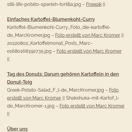
still-life-potato-spanish-tortilla.jpg –
Freepik
||
Einfaches Kartoffel-Blumenkohl-Curry
Kartoffel-Blumenkohl-Curry_Foto_die-kartoffel-
de_MarcKromer.jpg –
Foto erstellt von Marc Kromer
||
20220802_Kartoffelmonat_Post1_Marc-
e1680168392735.jpg –
Foto erstellt von Marc Kromer
||
Tag des Donuts: Darum gehören Kartoffeln in den
Donut-Teig
Greek-Potato-Salad_F_l-de_MarcKromer.jpg –
Foto
erstellt von Marc Kromer
||
Shakshuka-mit-Kartof_l-
de_MarcKromer-1.jpg –
Foto erstellt von Marc Kromer
||
Über uns