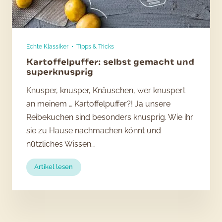
Echte Klassiker
•
Tipps & Tricks
Kartoffelpuffer: selbst gemacht und
superknusprig
Knusper, knusper, Knäuschen, wer knuspert
an meinem … Kartoffelpuffer?! Ja unsere
Reibekuchen sind besonders knusprig. Wie ihr
sie zu Hause nachmachen könnt und
nützliches Wissen…
:
Artikel lesen
Kartoffelpuffer:
selbst
gemacht
und
superknusprig