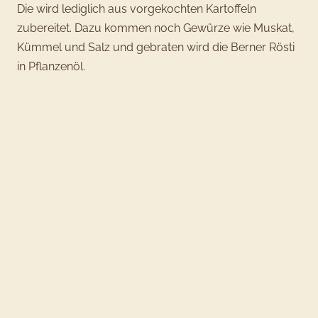
Die wird lediglich aus vorgekochten Kartoffeln
zubereitet. Dazu kommen noch Gewürze wie Muskat,
Kümmel und Salz und gebraten wird die Berner Rösti
in Pflanzenöl.
Und klar, natürlich könnt ihr auch die Zwiebeln einfach
weglassen, wenn euch die Kombination zu herzhaft
wird. Aber testet die Puffer in der zwiebeligen Variante,
das passt hervorragend zu Apfelmus oder -kompott.
Traut euch!
7. Pfanne, Backofen, Waffeleisen? Wie bereite ich
Kartoffelpuffer richtig zu?
Die klassische Zubereitung von Reibekuchen,
amerikanischen Hash Browns und Rösti ist in der
Pfanne. Darin werden eure Kartoffelpuffer in nur