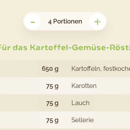
das
-
+
Rez
4
Portionen
Ge
Für das Kartoffel-Gemüse-Rösti
Rös
650
g
Kartoffeln, festkoc
mit
75
g
Karotten
To
75
g
Lauch
Zuc
75
g
Sellerie