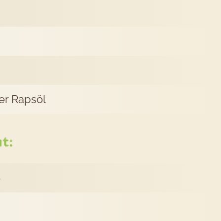
gout
r Rapsöl
t:
ß