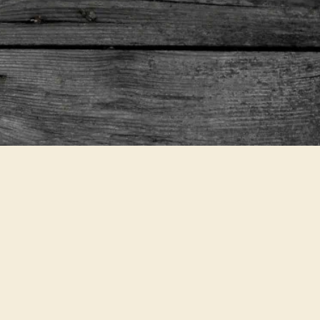
n-Zucchini-
ERIGKEIT
KOCH-TYP
ttel
Festkochend