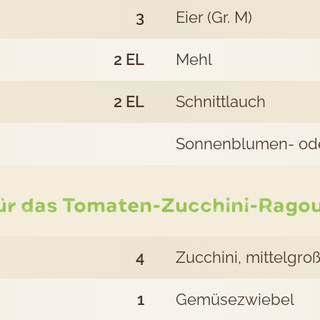
Ra
3
Eier (Gr. M)
2
EL
Mehl
2
EL
Schnittlauch
Sonnenblumen- ode
ür das Tomaten-Zucchini-Ragou
4
Zucchini, mittelgro
1
Gemüsezwiebel