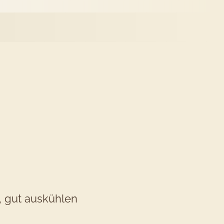
es
ezepts
emüse-
östi
), gut auskühlen