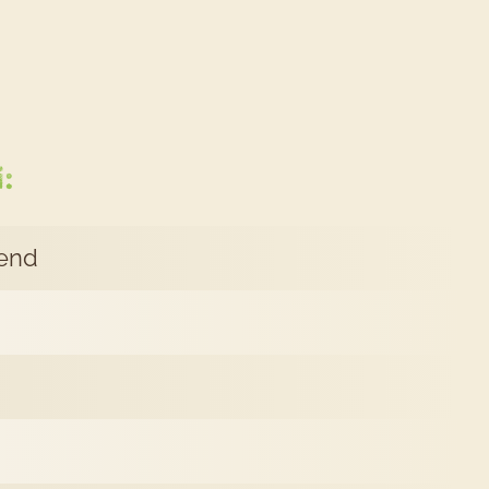
ept
müse-
:
ti
hend
maten-
chini-