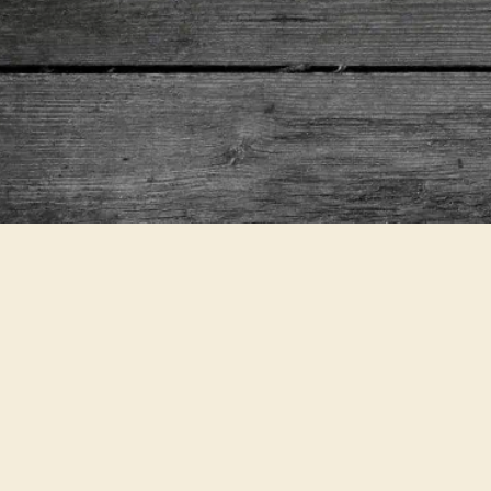
Gemüse-Rös
ERNÄHRUNGSWEISE
NÄHR
Vegetarisch
516 