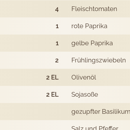
4
Fleischtomaten
1
rote Paprika
1
gelbe Paprika
2
Frühlingszwiebeln
2
EL
Olivenöl
2
EL
Sojasoße
gezupfter Basiliku
Salz und Pfeffer