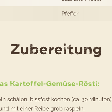
Pfeffer
d
Zubereitung
R
G
das Kartoffel-Gemüse-Rösti:
R
eln schälen, bissfest kochen (ca. 30 Minuten
und mit einer Reibe grob raspeln.