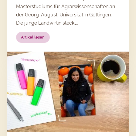
Masterstudiums für Agrarwissenschaften an
der Georg-August-Universität in Göttingen.
Die junge Landwirtin steckt…
:
Artikel lesen
Master
in
Agribusiness:
5
Fragen
an
Sophia
Pröbsting