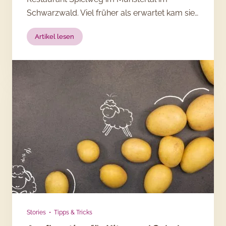
Schwarzwald. Viel früher als erwartet kam sie…
:
Artikel lesen
Fuchsteufelswild:
5
Fragen
an
Spitzenköchin
Viktoria
Fuchs
+
Rezept
Stories
•
Tipps & Tricks