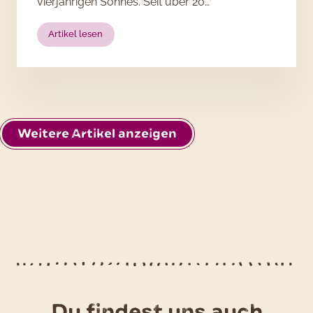
vierjährigen Sohnes. Seit über 20…
:
Artikel lesen
Adlerauge
für
Kartoffeln:
5
Fragen
an
Weitere Artikel anzeigen
Manuela
Hierl
Qualitätsmanagerin
Du findest uns auch