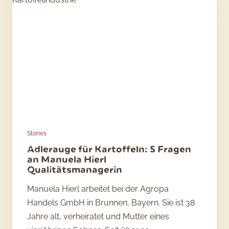
5
Fragen
an
Dr.
Delphine
van
Inghelandt
Stories
Adlerauge für Kartoffeln: 5 Fragen
an Manuela Hierl
Qualitätsmanagerin
Manuela Hierl arbeitet bei der Agropa
Handels GmbH in Brunnen, Bayern. Sie ist 38
Jahre alt, verheiratet und Mutter eines