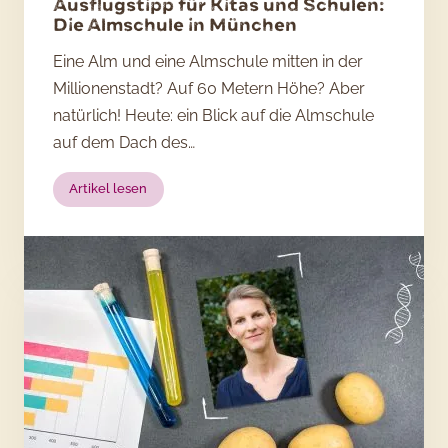
Ausflugstipp für Kitas und Schulen:
Die Almschule in München
Eine Alm und eine Almschule mitten in der
Millionenstadt? Auf 60 Metern Höhe? Aber
natürlich! Heute: ein Blick auf die Almschule
auf dem Dach des…
:
Artikel lesen
Ausflugstipp
für
Kitas
und
Schulen:
Die
Almschule
in
München