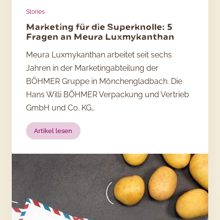
Stories
Marketing für die Superknolle: 5
Fragen an Meura Luxmykanthan
Meura Luxmykanthan arbeitet seit sechs
Jahren in der Marketingabteilung der
BÖHMER Gruppe in Mönchengladbach. Die
Hans Willi BÖHMER Verpackung und Vertrieb
GmbH und Co. KG…
:
Artikel lesen
Marketing
für
die
Superknolle:
5
Fragen
an
Meura