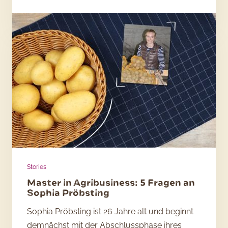
mit
Kartoffeln:
5
Fragen
an
Bachelorstudentin
Inga
Müller
Stories
Master in Agribusiness: 5 Fragen an
Sophia Pröbsting
Sophia Pröbsting ist 26 Jahre alt und beginnt
demnächst mit der Abschlussphase ihres