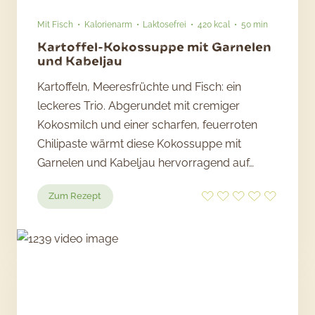
Mit Fisch
Kalorienarm
Laktosefrei
420 kcal
50 min
Kartoffel-Kokossuppe mit Garnelen
und Kabeljau
Kartoffeln, Meeresfrüchte und Fisch: ein
leckeres Trio. Abgerundet mit cremiger
Kokosmilch und einer scharfen, feuerroten
Chilipaste wärmt diese Kokossuppe mit
Garnelen und Kabeljau hervorragend auf…
:
Zum Rezept
Kartoffel-
Kokossuppe
mit
Garnelen
und
Kabeljau