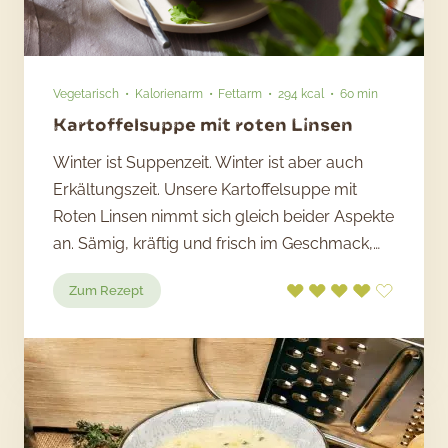
Vegetarisch
Kalorienarm
Fettarm
294 kcal
60 min
Kartoffelsuppe mit roten Linsen
Winter ist Suppenzeit. Winter ist aber auch
Erkältungszeit. Unsere Kartoffelsuppe mit
Roten Linsen nimmt sich gleich beider Aspekte
an. Sämig, kräftig und frisch im Geschmack,…
:
Zum Rezept
Kartoffelsuppe
mit
roten
Linsen