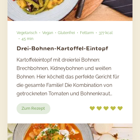
Vegetarisch
Vegan
Glutenfrei
Fettarm
377 kcal
45 min
Drei-Bohnen-Kartoffel-Eintopf
Kartoffeleintopf mit dreierlei Bohnen:
Brechbohnen, Kidneybohnen und weißen
Bohnen. Hier köchelt das perfekte Gericht für
die gesamte Familie! Die Kombination von
getrockneten Tomaten und Bohnenkraut…
:
Zum Rezept
Drei-
Bohnen-
Kartoffel-
Eintopf