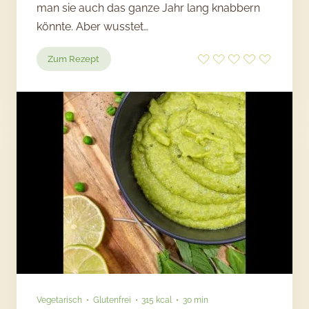
man sie auch das ganze Jahr lang knabbern
könnte. Aber wusstet…
:
Zum Rezept
Kartoffelsuppe
mit
Spekulatiuscreme
Vegetarisch
Glutenfrei
315 kcal
30 min