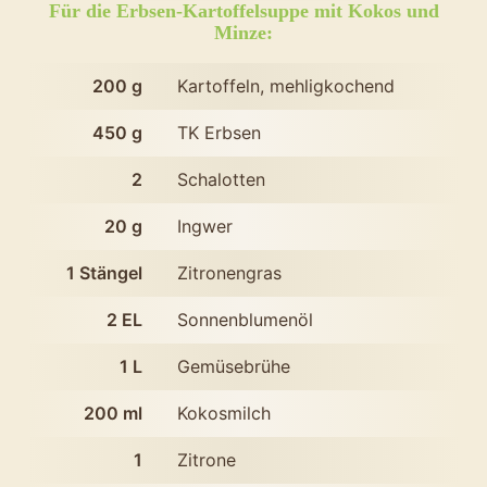
Kartoffelsup
Für die Erbsen-Kartoffelsuppe mit Kokos und
Minze:
mit
Kokos
200
g
Kartoffeln, mehligkochend
und
450
g
TK Erbsen
Minze
2
Schalotten
20
g
Ingwer
1
Stängel
Zitronengras
2
EL
Sonnenblumenöl
1
L
Gemüsebrühe
200
ml
Kokosmilch
1
Zitrone