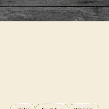
Erbsen-Kartoffelsuppe mit
Kokos und Minze
Jetzt bewerten
Vegetarisch,
ERNÄHRUNGSWEISE
Glutenfrei
315 kcal
NÄHRWERT
30min
ZUBEREITUNGSDAUER
Einfach
SCHWIERIGKEIT
Mehligkochend
KOCH-TYP