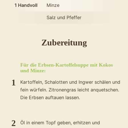
1
Handvoll
Minze
Salz und Pfeffer
des
Zubereitung
Rezepts
Erbsen-
Für die Erbsen-Kartoffelsuppe mit Kokos
Kartoffels
und Minze:
mit
Kartoffeln, Schalotten und Ingwer schälen und
Kokos
fein würfeln. Zitronengras leicht anquetschen.
Die Erbsen auftauen lassen.
und
Minze
Öl in einem Topf geben, erhitzen und