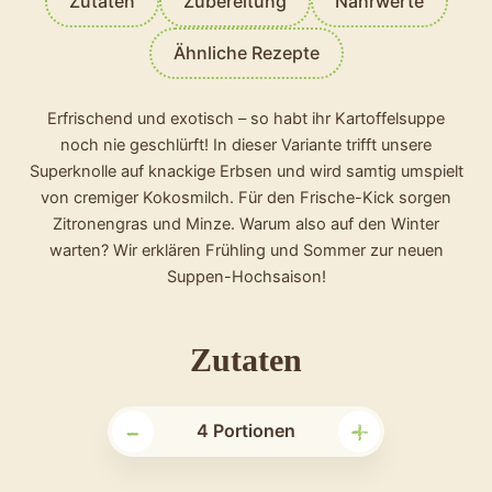
Zutaten
Zubereitung
Nährwerte
Ähnliche Rezepte
Erfrischend und exotisch – so habt ihr Kartoffelsuppe
noch nie geschlürft! In dieser Variante trifft unsere
Superknolle auf knackige Erbsen und wird samtig umspielt
von cremiger Kokosmilch. Für den Frische-Kick sorgen
Zitronengras und Minze. Warum also auf den Winter
warten? Wir erklären Frühling und Sommer zur neuen
Suppen-Hochsaison!
für
Zutaten
das
-
+
Rezept
4
Portionen
Erbsen-