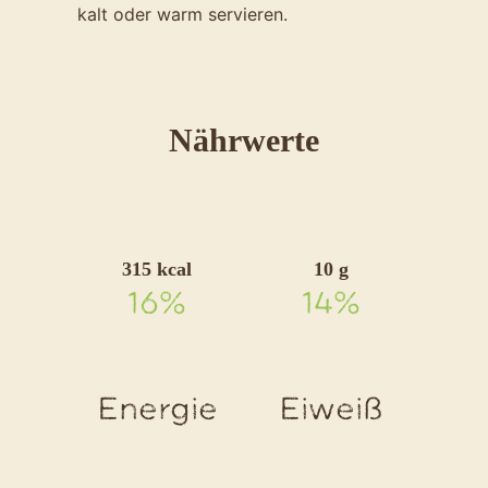
kalt oder warm servieren.
für
Nährwerte
das
Rezept
Erbsen-
315 kcal
10 g
Kartoffelsu
16%
14%
mit
Kokos
und
Energie
Eiweiß
Minze