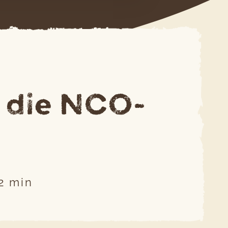
: die NCO-
2
min