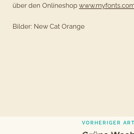
über den Onlineshop
www.myfonts.co
Bilder: New Cat Orange
VORHERIGER ART
Beitragsnavigation
Vorheriger