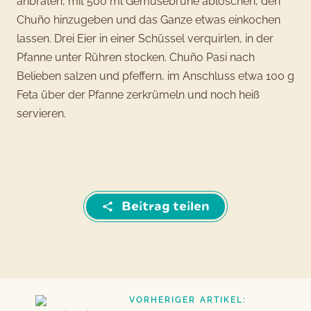
anbraten, mit 500 ml Gemüsebrühe ablöschen, den
Chuño hinzugeben und das Ganze etwas einkochen
lassen. Drei Eier in einer Schüssel verquirlen, in der
Pfanne unter Rühren stocken. Chuño Pasi nach
Belieben salzen und pfeffern, im Anschluss etwa 100 g
Feta über der Pfanne zerkrümeln und noch heiß
servieren.
Beitrag teilen
VORHERIGER ARTIKEL:
Beitragsnavigation
Vorheriger