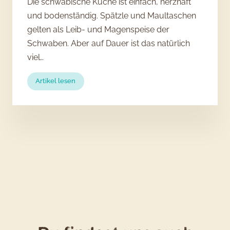
Die schwäbische Küche ist einfach, herzhaft
und bodenständig. Spätzle und Maultaschen
gelten als Leib- und Magenspeise der
Schwaben. Aber auf Dauer ist das natürlich
viel…
:
Artikel lesen
Restaurant-
Tipp:
Das
Grombier
in
Stuttgart