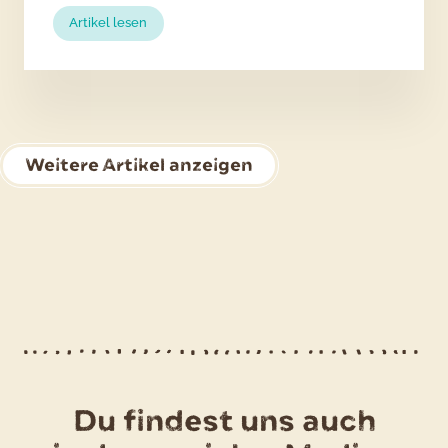
:
Artikel lesen
5
schnelle
und
leckere
Alternativen
zum
Weitere Artikel anzeigen
klassischen
Kartoffelsalat
an
Heiligabend
Du findest uns auch