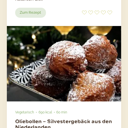
:
Zum Rezept
Boeuf
Stroganoff
mit
Bratkartoffeln
Vegetarisch
690 kcal
60 min
Oliebollen – Silvestergebäck aus den
Niederlanden