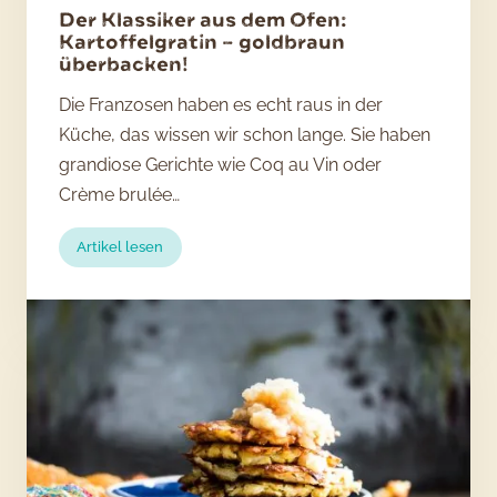
Der Klassiker aus dem Ofen:
Kartoffelgratin – goldbraun
überbacken!
Die Franzosen haben es echt raus in der
Küche, das wissen wir schon lange. Sie haben
grandiose Gerichte wie Coq au Vin oder
Crème brulée…
:
Artikel lesen
Der
Klassiker
aus
dem
Ofen:
Kartoffelgratin
–
goldbraun
überbacken!