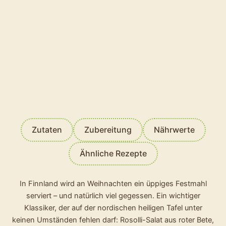
Vegetarisch
ERNÄHRUNGSWEISE
834 kcal
NÄHRWERT
80min
ZUBEREITUNGSDAUER
Mittel
SCHWIERIGKEIT
Festkochend
KOCH-TYP
Zutaten
Zubereitung
Nährwerte
Ähnliche Rezepte
In Finnland wird an Weihnachten ein üppiges Festmahl
serviert – und natürlich viel gegessen. Ein wichtiger
Klassiker, der auf der nordischen heiligen Tafel unter
keinen Umständen fehlen darf: Rosolli-Salat aus roter Bete,