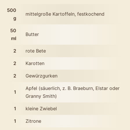
Rosolli-
500
mittelgroße Kartoffeln, festkochend
Salat
g
im
50
Butter
Glas
ml
2
rote Bete
2
Karotten
2
Gewürzgurken
Apfel (säuerlich, z. B. Braeburn, Elstar oder
1
Granny Smith)
1
kleine Zwiebel
1
Zitrone