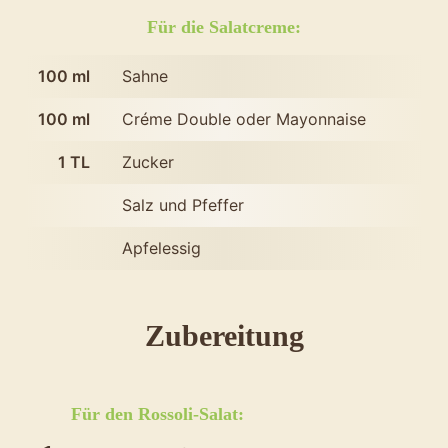
Für die Salatcreme:
100
ml
Sahne
100
ml
Créme Double oder Mayonnaise
1
TL
Zucker
Salz und Pfeffer
Apfelessig
des
Zubereitung
Rezepts
Finnischer
Für den Rossoli-Salat:
Weihnachts