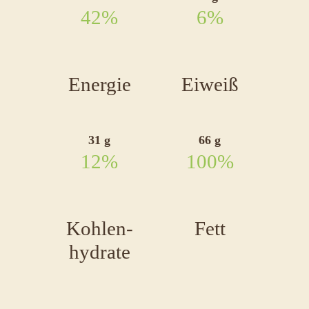
Weihnachtss
42%
6%
Rosolli-
Salat
im
Energie
Eiweiß
Glas
31 g
66 g
12%
100%
Kohlen-
Fett
hydrate