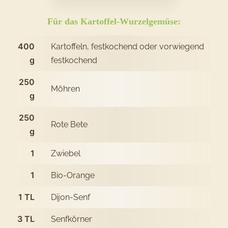
Kartoffel-
Wurzelgemüs
Für das Kartoffel-Wurzelgemüse:
mit
400
Kartoffeln, festkochend oder vorwiegend
Orangenjogh
g
festkochend
250
Möhren
g
250
Rote Bete
g
1
Zwiebel
1
Bio-Orange
1
TL
Dijon-Senf
3
TL
Senfkörner