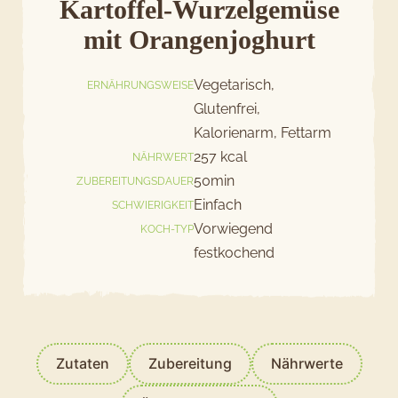
Kartoffel-Wurzelgemüse
mit Orangenjoghurt
Jetzt bewerten
Vegetarisch,
ERNÄHRUNGSWEISE
Glutenfrei,
Kalorienarm, Fettarm
257 kcal
NÄHRWERT
50min
ZUBEREITUNGSDAUER
Einfach
SCHWIERIGKEIT
Vorwiegend
KOCH-TYP
festkochend
Zutaten
Zubereitung
Nährwerte