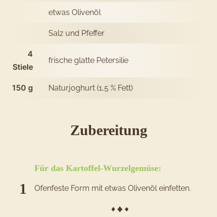
etwas Olivenöl
Salz und Pfeffer
4
frische glatte Petersilie
Stiele
150
g
Naturjoghurt (1,5 % Fett)
des
Zubereitung
Rezepts
Kartoffel-
Für das Kartoffel-Wurzelgemüse:
Wurzelgem
Ofenfeste Form mit etwas Olivenöl einfetten.
mit
Orangenjo