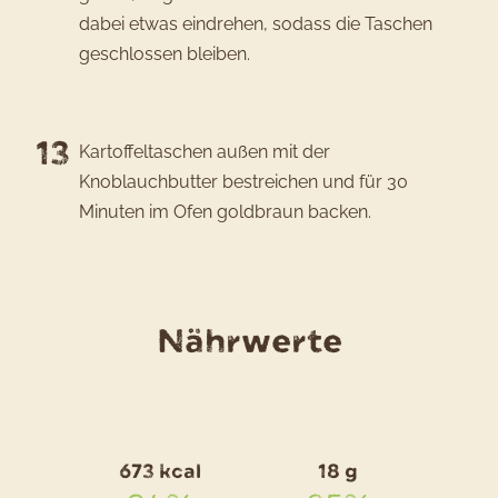
dabei etwas eindrehen, sodass die Taschen
geschlossen bleiben.
Kartoffeltaschen außen mit der
Knoblauchbutter bestreichen und für 30
Minuten im Ofen goldbraun backen.
für
Nährwerte
das
Rezept
Kartoffe
673 kcal
18 g
mit