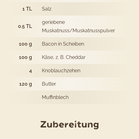
1
TL
Salz
geriebene
0.5
TL
Muskatnuss/Muskatnusspulver
100
g
Bacon in Scheiben
100
g
Käse, z. B. Cheddar
4
Knoblauchzehen
120
g
Butter
Muffinblech
des
Zubereitung
Rezepts