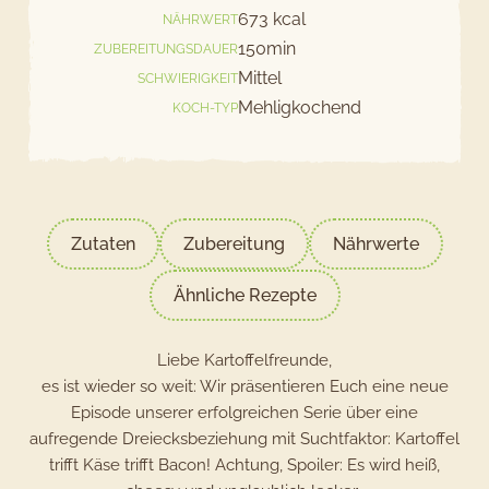
673 kcal
NÄHRWERT
150min
ZUBEREITUNGSDAUER
Mittel
SCHWIERIGKEIT
Mehligkochend
KOCH-TYP
Zutaten
Zubereitung
Nährwerte
Ähnliche Rezepte
Liebe Kartoffelfreunde,
es ist wieder so weit: Wir präsentieren Euch eine neue
Episode unserer erfolgreichen Serie über eine
aufregende Dreiecksbeziehung mit Suchtfaktor: Kartoffel
trifft Käse trifft Bacon! Achtung, Spoiler: Es wird heiß,