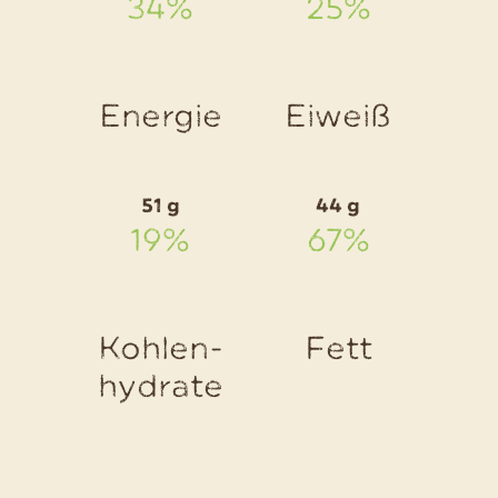
34%
25%
Käse
und
Bacon
Energie
Eiweiß
51 g
44 g
19%
67%
Kohlen-
Fett
hydrate