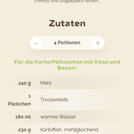
cheesy und unglaublich lecker…
für
Zutaten
das
-
+
Rezept
4
Portionen
Kartoffel
mit
Für die Kartoffeltaschen mit Käse und
Bacon:
Käse
und
240
g
Mehl
Bacon
1
Trockenhefe
Päckchen
180
ml
warmes Wasser
230
g
Kartoffeln, mehligkochend