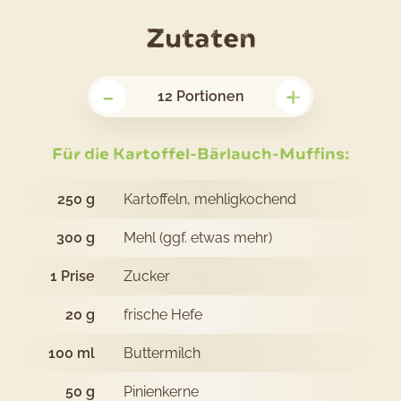
für
Zutaten
das
-
+
Rezept
12
Portionen
Kartoffel-
Bärlauch-
Für die Kartoffel-Bärlauch-Muffins:
Muffins
250
g
Kartoffeln, mehligkochend
300
g
Mehl (ggf. etwas mehr)
1
Prise
Zucker
20
g
frische Hefe
100
ml
Buttermilch
50
g
Pinienkerne