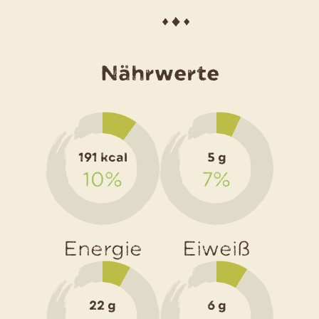
für
Nährwerte
das
Rezept
Kartoffel
191 kcal
5 g
Bärlauch
10%
7%
Muffins
Energie
Eiweiß
22 g
6 g