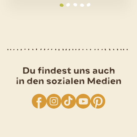
Rosmarin-
Kartoffeln
aus
dem
Bräter
Du findest uns auch
in den sozialen Medien
facebook
Instagram
TikTok
YouTube
Pinterest