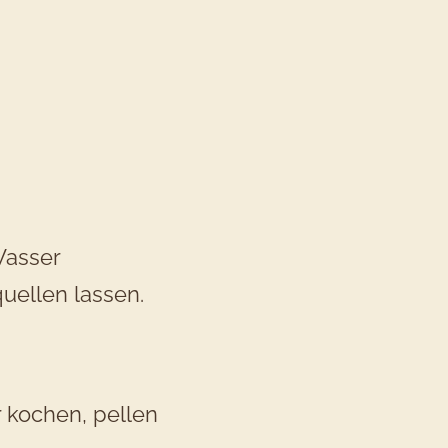
es
ezepts
artoffel-
ibbeh
Wasser
it
quellen lassen.
oriandertomat
r kochen, pellen