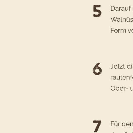
Darauf 
Walnüs
Form ve
Jetzt d
rautenf
Ober- u
Für den