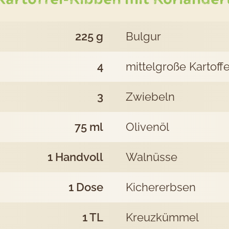
Kib
225
g
Bulgur
mit
4
mittelgroße Kartof
Kor
3
Zwiebeln
75
ml
Olivenöl
1
Handvoll
Walnüsse
1
Dose
Kichererbsen
1
TL
Kreuzkümmel