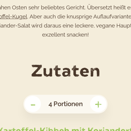
ahen Osten sehr beliebtes Gericht. Übersetzt heißt e
offel-Kugel
. Aber auch die knusprige Auflaufvariante
der-Salat wird daraus eine leckere, vegane Hauptsp
exzellent snacken!
für
Zutaten
das
-
+
Rez
4
Portionen
Kar
Kartoffel-Kibbeh mit Koriande