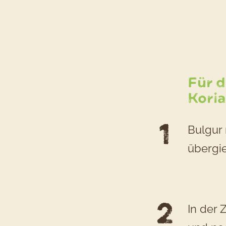
Für d
Kori
Bulgur
übergie
In der 