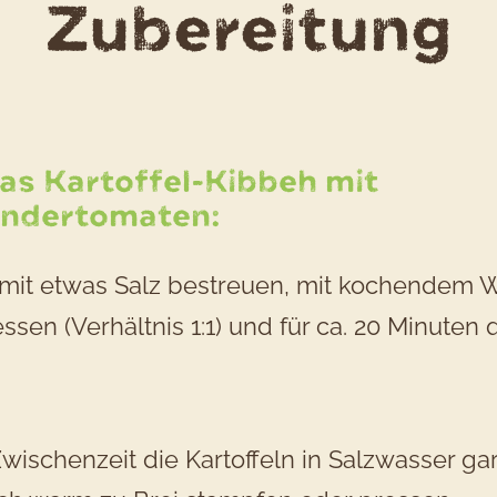
d
Zubereitung
R
K
as Kartoffel-Kibbeh mit
andertomaten:
K
 mit etwas Salz bestreuen, mit kochendem 
m
ssen (Verhältnis 1:1) und für ca. 20 Minuten 
K
Zwischenzeit die Kartoffeln in Salzwasser ga