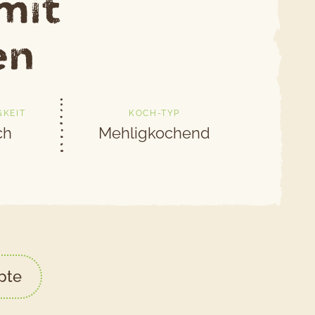
mit
en
GKEIT
KOCH-TYP
ch
Mehligkochend
pte