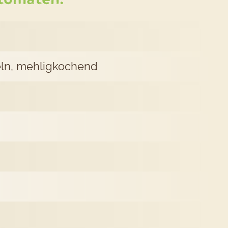
beh
feln, mehligkochend
iandertomaten