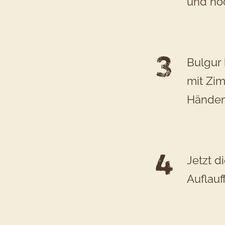
und no
Bulgur
mit Zim
Händen
Jetzt d
Auflauf