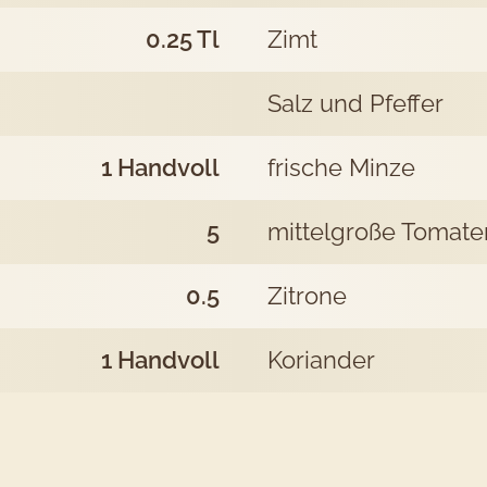
0.25
Tl
Zimt
Salz und Pfeffer
1
Handvoll
frische Minze
5
mittelgroße Tomate
0.5
Zitrone
1
Handvoll
Koriander