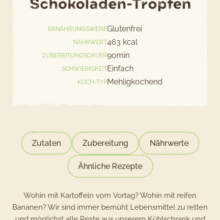
Schokoladen-Tropfen
Glutenfrei
ERNÄHRUNGSWEISE
463 kcal
NÄHRWERT
90min
ZUBEREITUNGSDAUER
Einfach
SCHWIERIGKEIT
Mehligkochend
KOCH-TYP
Zutaten
Zubereitung
Nährwerte
Ähnliche Rezepte
Wohin mit Kartoffeln vom Vortag? Wohin mit reifen
Bananen? Wir sind immer bemüht Lebensmittel zu retten
und möglichst alle Reste aus unserem Kühlschrank und