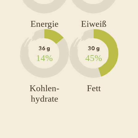
mit
Himbeer
und
Energie
Eiweiß
Schokola
Tropfen
36 g
30 g
14%
45%
Kohlen-
Fett
hydrate