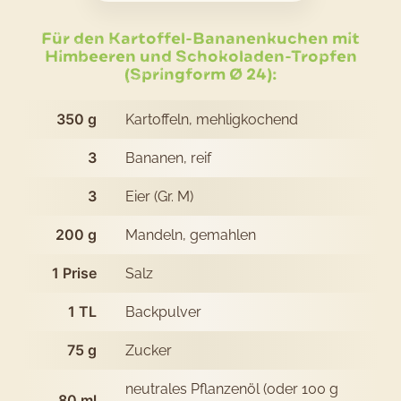
Kartoffel-
Bananenk
Für den Kartoffel-Bananenkuchen mit
Himbeeren und Schokoladen-Tropfen
mit
(Springform Ø 24):
Himbeere
350
g
Kartoffeln, mehligkochend
und
Schokolad
3
Bananen, reif
Tropfen
3
Eier (Gr. M)
200
g
Mandeln, gemahlen
1
Prise
Salz
1
TL
Backpulver
75
g
Zucker
neutrales Pflanzenöl (oder 100 g
80
ml