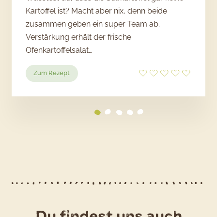
Kartoffel ist? Macht aber nix, denn beide
zusammen geben ein super Team ab.
Verstärkung erhält der frische
Ofenkartoffelsalat…
:
Zum Rezept
Kräuter-
Kartoffelsalat
mit
geröstetem
Buchweizen
Du findest uns auch