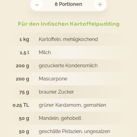
-
+
Rezept
8
Portionen
Indischer
Kartoffel
Für den Indischen Kartoffelpudding
1
kg
Kartoffeln, mehligkochend
1,5
l
Milch
200
g
gezuckerte Kondensmilch
200
g
Mascarpone
75
g
brauner Zucker
0.25
TL
grüner Kardamom, gemahlen
50
g
Mandeln, gehobelt
50
g
geschälte Pistazien, ungesalzen