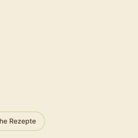
es Dauphine
SCHWIERIGKEIT
Einfach
che Rezepte