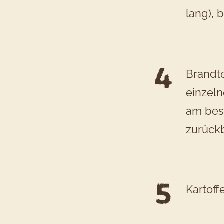
lang), 
Brandte
einzeln
am bes
zurückb
Kartoff