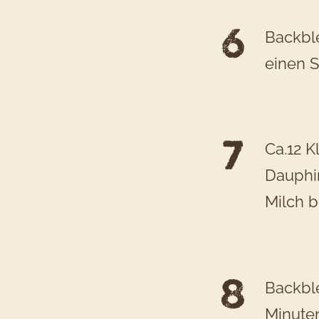
Backble
einen S
Ca.12 K
Dauphi
Milch b
Backbl
Minuten