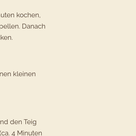
rinzessinnen:
inuten kochen,
 pellen. Danach
Pommes
ken.
auphine
us
inen kleinen
dem
fen
und den Teig
ca. 4 Minuten