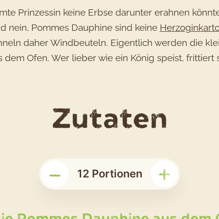
hmte Prinzessin keine Erbse darunter erahnen könnt
d nein, Pommes Dauphine sind keine
Herzoginkarto
eln daher Windbeuteln. Eigentlich werden die kleine
dem Ofen. Wer lieber wie ein König speist, frittiert 
für
Zutaten
das
–
+
Rez
12
Portionen
Für
die Pommes Dauphine aus dem 