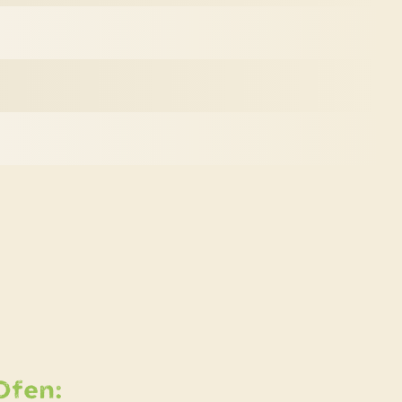
es
ezepts
ür
Ofen: