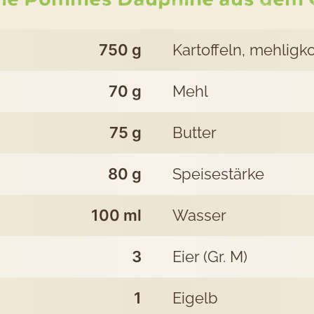
Pri
750
g
Kartoffeln, mehlig
Po
70
g
Mehl
Da
75
g
Butter
aus
80
g
Speisestärke
de
100
ml
Wasser
Of
3
Eier (Gr. M)
1
Eigelb