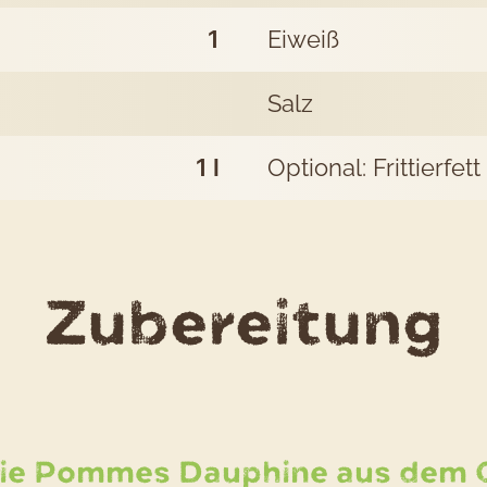
1
Eiweiß
Salz
1
l
Optional: Frittierfett
d
Zubereitung
R
F
die Pommes Dauphine aus dem 