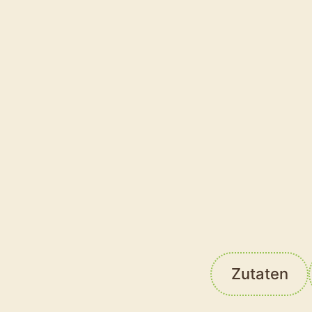
Für Prinze
ERNÄHRUNGSWEISE
Vegetarisch
Zutaten