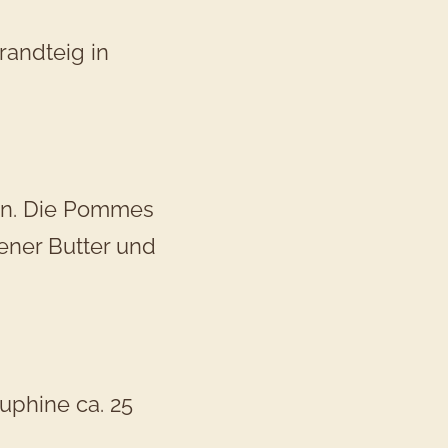
randteig in
zen. Die Pommes
ener Butter und
phine ca. 25