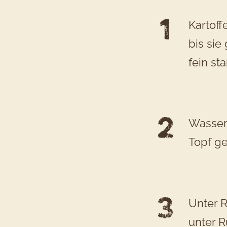
Kartoff
bis sie
fein st
Wasser,
Topf g
Unter 
unter R