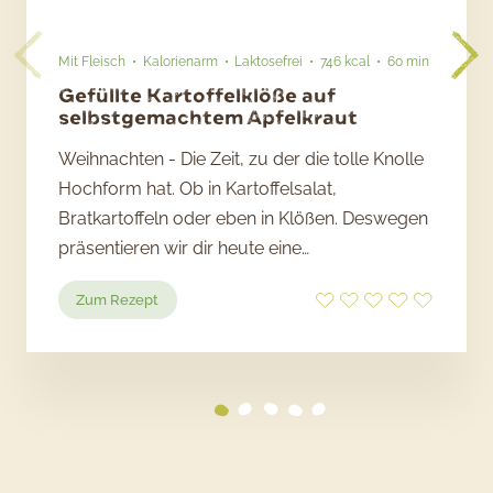
Mit Fleisch
Kalorienarm
Laktosefrei
746 kcal
60 min
Gefüllte Kartoffelklöße auf
selbstgemachtem Apfelkraut
Weihnachten - Die Zeit, zu der die tolle Knolle
Hochform hat. Ob in Kartoffelsalat,
Bratkartoffeln oder eben in Klößen. Deswegen
präsentieren wir dir heute eine…
:
Zum Rezept
Gefüllte
Kartoffelklöße
auf
selbstgemachtem
Apfelkraut