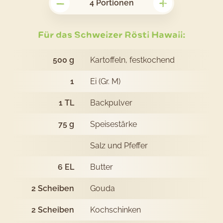
–
+
Rezept
4
Portionen
Schweizer
Rösti
Für das Schweizer Rösti Hawaii:
Hawaii
500
g
Kartoffeln, festkochend
1
Ei (Gr. M)
1
TL
Backpulver
75
g
Speisestärke
Salz und Pfeffer
6
EL
Butter
2
Scheiben
Gouda
2
Scheiben
Kochschinken