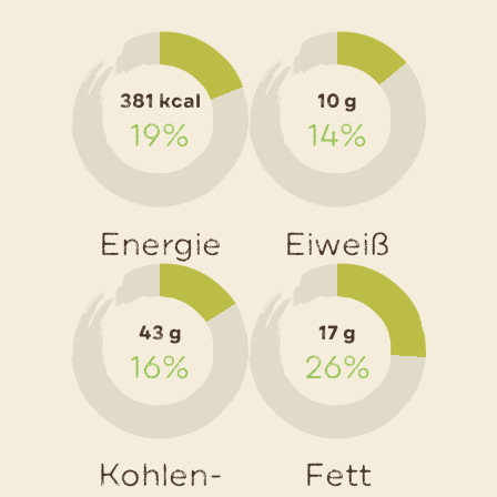
das
Rezept
Schweiz
381 kcal
10 g
Rösti
19%
14%
Hawaii
Energie
Eiweiß
43 g
17 g
16%
26%
Kohlen-
Fett