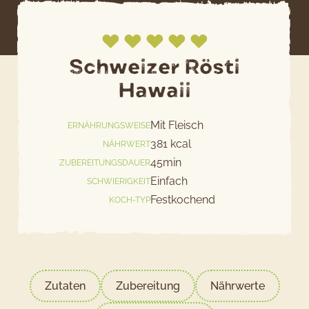
Schweizer Rösti
Hawaii
Jetzt bewerten
Mit Fleisch
ERNÄHRUNGSWEISE
381 kcal
NÄHRWERT
45min
ZUBEREITUNGSDAUER
Einfach
SCHWIERIGKEIT
Festkochend
KOCH-TYP
Zutaten
Zubereitung
Nährwerte