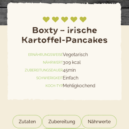
Boxty – irische
Kartoffel-Pancakes
Jetzt bewerten
Vegetarisch
ERNÄHRUNGSWEISE
309 kcal
NÄHRWERT
45min
ZUBEREITUNGSDAUER
Einfach
SCHWIERIGKEIT
Mehligkochend
KOCH-TYP
Zutaten
Zubereitung
Nährwerte