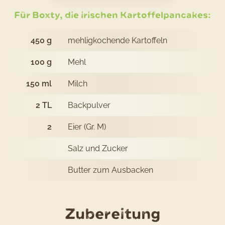
Boxty
–
Für Boxty, die irischen Kartoffelpancakes:
irische
450
g
mehligkochende Kartoffeln
Kartoffel-
100
g
Mehl
Pancakes
150
ml
Milch
2
TL
Backpulver
2
Eier (Gr. M)
Salz und Zucker
Butter zum Ausbacken
des
Zubereitung