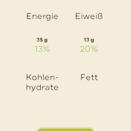
Kartoffel
Pancake
Energie
Eiweiß
35 g
13 g
13%
20%
Kohlen-
Fett
hydrate