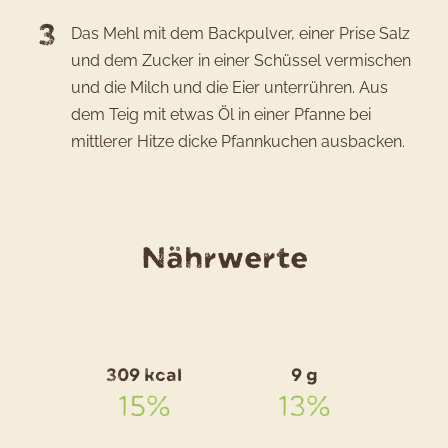
Das Mehl mit dem Backpulver, einer Prise Salz
und dem Zucker in einer Schüssel vermischen
und die Milch und die Eier unterrühren. Aus
dem Teig mit etwas Öl in einer Pfanne bei
mittlerer Hitze dicke Pfannkuchen ausbacken.
für
Nährwerte
das
Rezept
Boxty
309 kcal
9 g
–
15%
13%
irische