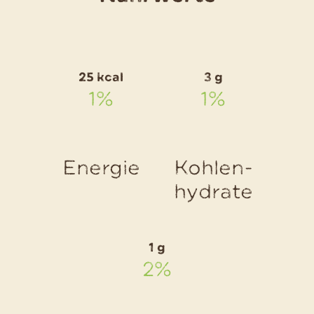
das
Rezept
Herzhaft
25 kcal
3 g
Kartoffe
1%
1%
Energie
Kohlen-
hydrate
1 g
2%