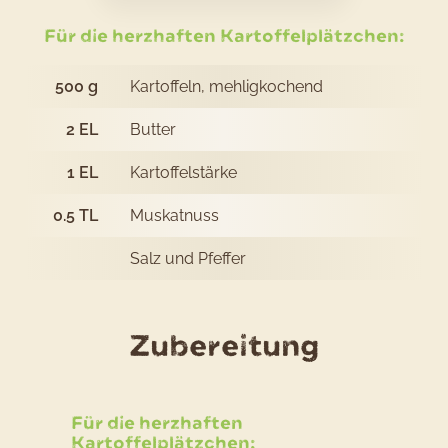
Herzhafte
Kartoffelp
Für die herzhaften Kartoffelplätzchen:
500
g
Kartoffeln, mehligkochend
2
EL
Butter
1
EL
Kartoffelstärke
0.5
TL
Muskatnuss
Salz und Pfeffer
des
Zubereitung
Rezepts
Herzhaf
Für die herzhaften
Kartoff
Kartoffelplätzchen: