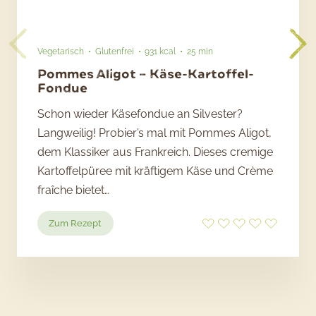
Vegetarisch
Glutenfrei
931 kcal
25 min
Pommes Aligot – Käse-Kartoffel-
Fondue
Schon wieder Käsefondue an Silvester?
Langweilig! Probier’s mal mit Pommes Aligot,
dem Klassiker aus Frankreich. Dieses cremige
Kartoffelpüree mit kräftigem Käse und Crème
fraîche bietet…
:
Zum Rezept
Pommes
Aligot
–
Käse-
Kartoffel-
Fondue