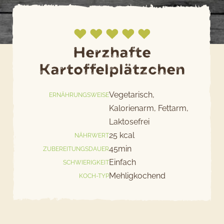
Herzhafte
Kartoffelplätzchen
Jetzt bewerten
Vegetarisch,
ERNÄHRUNGSWEISE
Kalorienarm, Fettarm,
Laktosefrei
25 kcal
NÄHRWERT
45min
ZUBEREITUNGSDAUER
Einfach
SCHWIERIGKEIT
Mehligkochend
KOCH-TYP