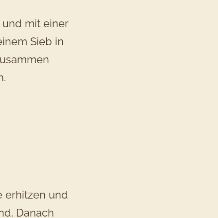
 und mit einer
einem Sieb in
h zusammen
n.
e erhitzen und
ind. Danach