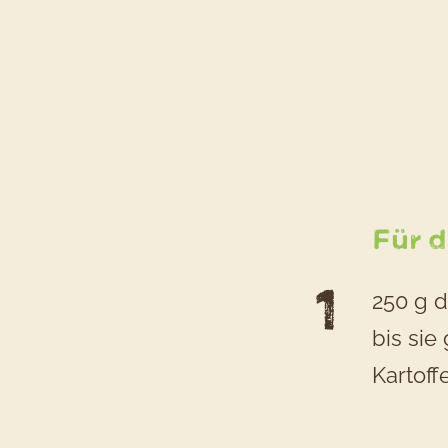
Für 
250 g d
bis sie
Kartoff