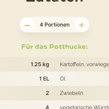
das
–
+
Rez
4
Portionen
Pot
Für das Potthucke:
1.25
kg
Kartoffeln, vorwie
1
EL
Öl
2
Zwiebeln
4
vegetarische Würs