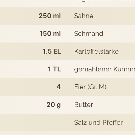
250
ml
Sahne
150
ml
Schmand
1.5
EL
Kartoffelstärke
1
TL
gemahlener Kümm
4
Eier (Gr. M)
20
g
Butter
Salz und Pfeffer