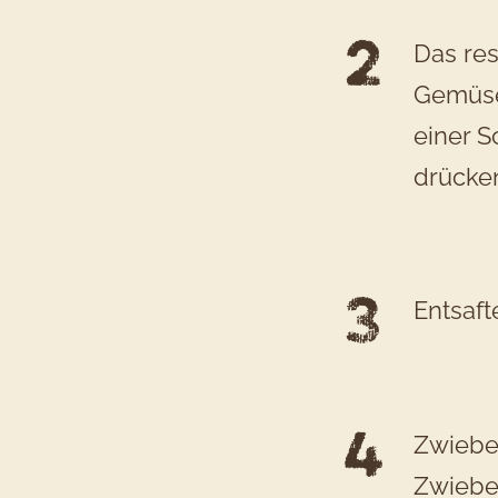
Das res
Gemüser
einer S
drücken
Entsaft
Zwiebel
Zwiebel