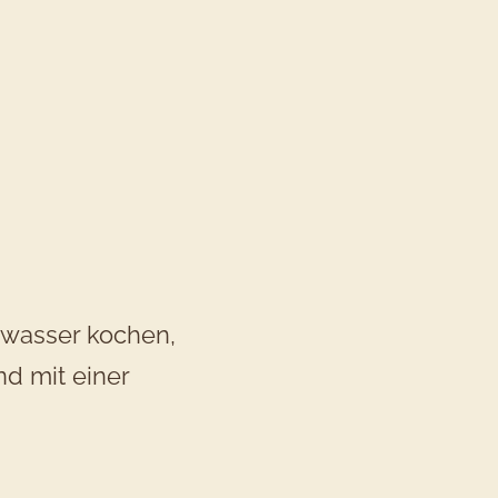
es
ezepts
otthucke
lzwasser kochen,
nd mit einer