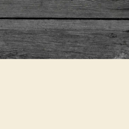
Potthucke
Jetzt bewerten
NÄHRWERT
ZUBEREITUNGSDAUER
SC
810 kcal
80min