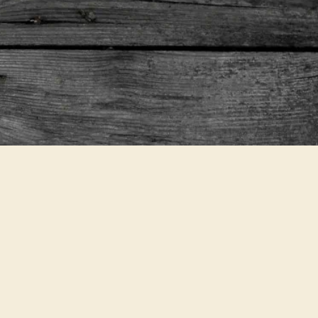
HWIERIGKEIT
KOCH-TYP
Einfach
Festkochend