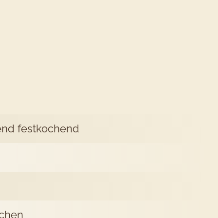
ept
thucke
gend festkochend
tchen