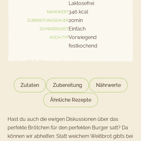
Laktosefrei
346 kcal
NÄHRWERT
20min
ZUBEREITUNGSDAUER
Einfach
SCHWIERIGKEIT
Vorwiegend
KOCH-TYP
festkochend
Zutaten
Zubereitung
Nährwerte
Ähnliche Rezepte
Hast du auch die ewigen Diskussionen über das
perfekte Brötchen für den perfekten Burger satt? Da
können wir abhelfen: Statt weichem Weißbrot gibt’s bei