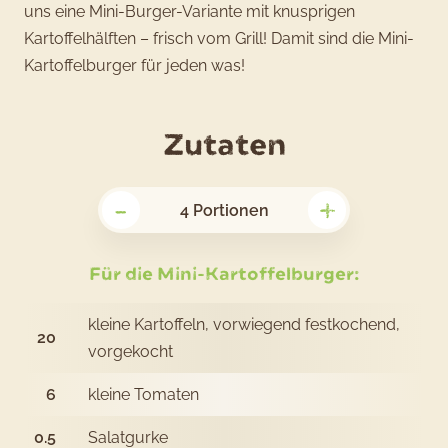
uns eine Mini-Burger-Variante mit knusprigen
Kartoffelhälften – frisch vom Grill! Damit sind die Mini-
Kartoffelburger für jeden was!
für
Zutaten
das
-
+
Rezept
4
Portionen
Mini-
Kartoffelb
Für die Mini-Kartoffelburger:
kleine Kartoffeln, vorwiegend festkochend,
20
vorgekocht
6
kleine Tomaten
0.5
Salatgurke