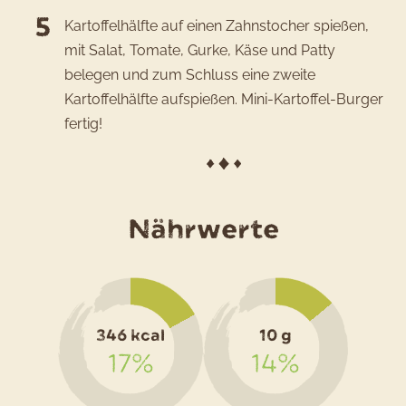
Kartoffelhälfte auf einen Zahnstocher spießen,
mit Salat, Tomate, Gurke, Käse und Patty
belegen und zum Schluss eine zweite
Kartoffelhälfte aufspießen. Mini-Kartoffel-Burger
fertig!
für
Nährwerte
das
Rezept
Mini-
346 kcal
10 g
Kartoffe
17%
14%