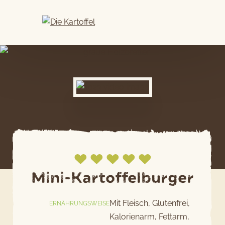
Skip
to
content
Mini-Kartoffelburger
Jetzt bewerten
Mit Fleisch, Glutenfrei,
ERNÄHRUNGSWEISE
Kalorienarm, Fettarm,