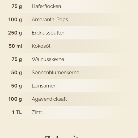
75
g
Haferflocken
100
g
Amaranth-Pops
250
g
Erdnussbutter
50
ml
Kokosöl
75
g
Walnusskerne
50
g
Sonnenblumenkerne
50
g
Leinsamen
100
g
Agavendicksaft
1
TL
Zimt