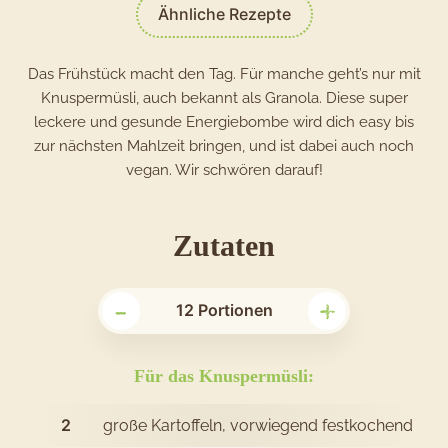
Ähnliche Rezepte
Das Frühstück macht den Tag. Für manche geht’s nur mit
Knuspermüsli, auch bekannt als Granola. Diese super
leckere und gesunde Energiebombe wird dich easy bis
zur nächsten Mahlzeit bringen, und ist dabei auch noch
vegan. Wir schwören darauf!
für
Zutaten
das
-
+
Rezept
12
Portionen
Kartoffel-
Knuspermüsl
Für das Knuspermüsli:
2
große Kartoffeln, vorwiegend festkochend