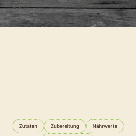
Kartoffel-Knuspermüsli
Vegan
Jetzt bewerten
ERNÄHRUNGSWEISE
367 kcal
NÄHRWERT
35min
ZUBEREITUNGSDAUER
Einfach
SCHWIERIGKEIT
Vorwiegend
KOCH-TYP
festkochend
Zutaten
Zubereitung
Nährwerte