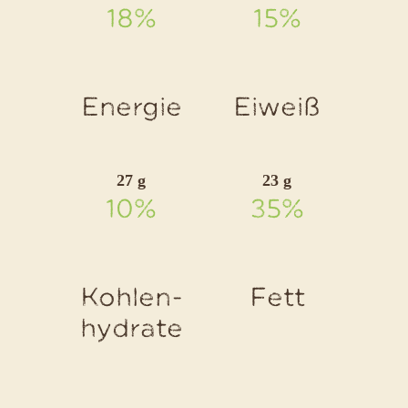
Knuspermüs
18%
15%
Energie
Eiweiß
27 g
23 g
10%
35%
Kohlen-
Fett
hydrate