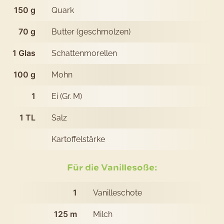
150
g
Quark
70
g
Butter (geschmolzen)
1
Glas
Schattenmorellen
100
g
Mohn
1
Ei (Gr. M)
1
TL
Salz
Kartoffelstärke
Für die Vanillesoße:
1
Vanilleschote
125
m
Milch