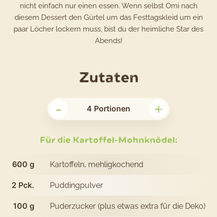
nicht einfach nur einen essen. Wenn selbst Omi nach
diesem Dessert den Gürtel um das Festtagskleid um ein
paar Löcher lockern muss, bist du der heimliche Star des
Abends!
für
Zutaten
das
-
+
Rezept
4
Portionen
Kartoffel-
Mohnknöd
Für die Kartoffel-Mohnknödel:
mit
600
g
Kartoffeln, mehligkochend
Kirschen
2
Pck.
Puddingpulver
und
Vanillesoß
100
g
Puderzucker (plus etwas extra für die Deko)