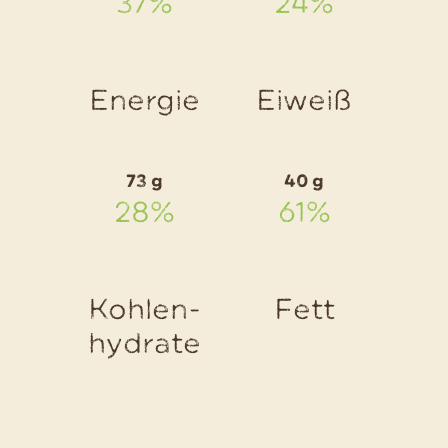
37%
24%
mit
Kirschen
und
Energie
Eiweiß
Vanilles
73 g
40 g
28%
61%
Kohlen-
Fett
hydrate