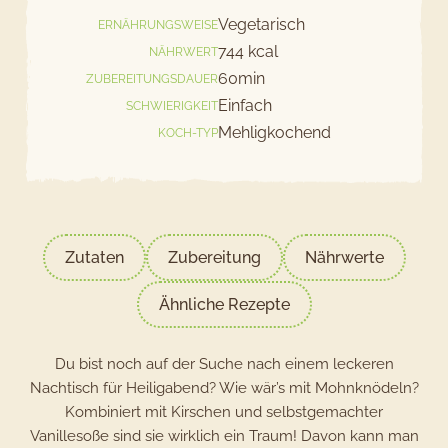
Vegetarisch
ERNÄHRUNGSWEISE
744 kcal
NÄHRWERT
60min
ZUBEREITUNGSDAUER
Einfach
SCHWIERIGKEIT
Mehligkochend
KOCH-TYP
Zutaten
Zubereitung
Nährwerte
Ähnliche Rezepte
Du bist noch auf der Suche nach einem leckeren
Nachtisch für Heiligabend? Wie wär’s mit Mohnknödeln?
Kombiniert mit Kirschen und selbstgemachter
Vanillesoße sind sie wirklich ein Traum! Davon kann man