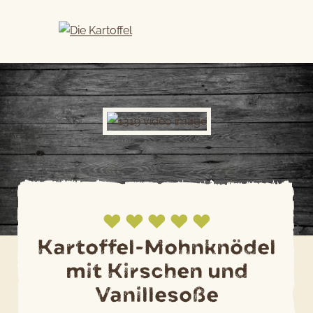
Skip
to
content
Kartoffel-Mohnknödel
mit Kirschen und
Jetzt bewerten
Vanillesoße