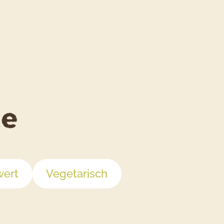
te
wert
Vegetarisch