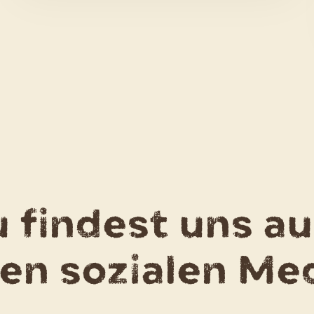
und
Tomatenragout
 findest uns a
den sozialen Me