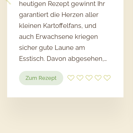
heutigen Rezept gewinnt Ihr
garantiert die Herzen aller
kleinen Kartoffelfans, und
auch Erwachsene kriegen
sicher gute Laune am
Esstisch. Davon abgesehen,…
:
Zum Rezept
Smiley
Fries
mit
roter
Salsa