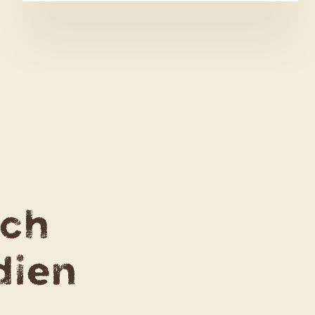
Konfekt
uch
dien