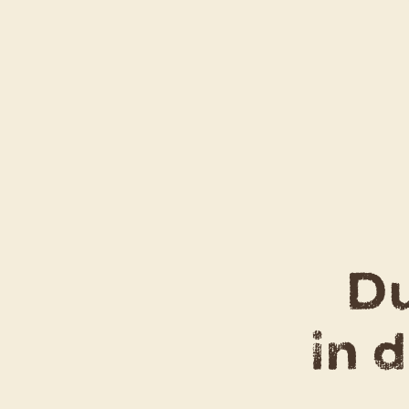
Du
in 