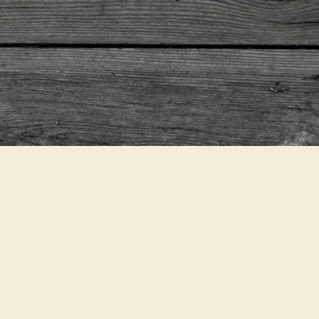
offel-Möhren-
Jetzt bewerten