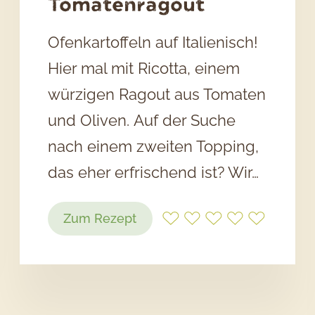
Tomatenragout
Ofenkartoffeln auf Italienisch!
Hier mal mit Ricotta, einem
würzigen Ragout aus Tomaten
und Oliven. Auf der Suche
nach einem zweiten Topping,
das eher erfrischend ist? Wir…
:
Zum Rezept
Ofenkartoffel
mit
Ricotta-
Füllung