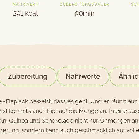
NÄHRWERT
ZUBEREITUNGSDAUER
SC
291 kcal
90min
Zubereitung
Nährwerte
Ähnli
el-Flapjack beweist, dass es geht. Und er räumt au
onst kommt’s auch hier auf die Menge an. In eine a
teln, Quinoa und Schokolade nicht nur Unmengen an 
erung, sondern kann auch geschmacklich auf volle