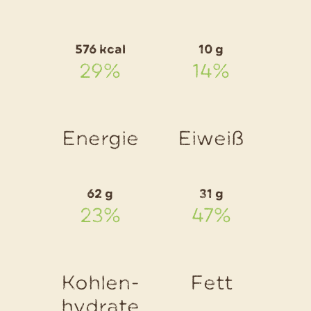
Rezept
Bread
576 kcal
10 g
Pakora:
29%
14%
Indische
Kartoffe
Energie
Eiweiß
62 g
31 g
23%
47%
Kohlen-
Fett
hydrate