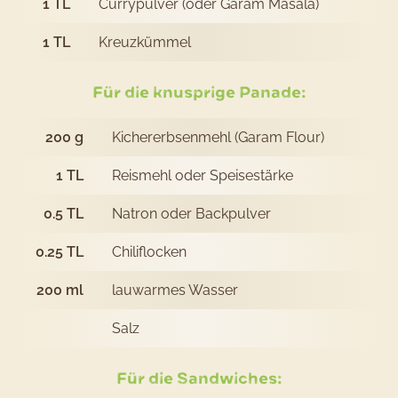
1
TL
Currypulver (oder Garam Masala)
1
TL
Kreuzkümmel
Für die knusprige Panade:
200
g
Kichererbsenmehl (Garam Flour)
1
TL
Reismehl oder Speisestärke
0.5
TL
Natron oder Backpulver
0.25
TL
Chiliflocken
200
ml
lauwarmes Wasser
Salz
Für die Sandwiches: