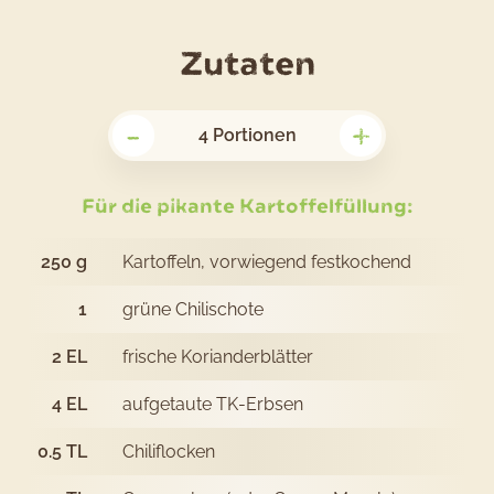
für
Zutaten
das
-
+
Rezept
4
Portionen
Bread
Pakora:
Für die pikante Kartoffelfüllung:
Indische
250
g
Kartoffeln, vorwiegend festkochend
Kartoffel
1
grüne Chilischote
2
EL
frische Korianderblätter
4
EL
aufgetaute TK-Erbsen
0.5
TL
Chiliflocken