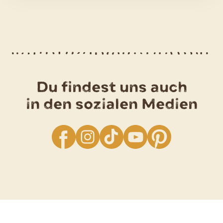
oder
doch
lieber
die
Kartoffel?
So
grillen
Du findest uns auch
die
Deutschen
in den sozialen Medien
facebook
Instagram
TikTok
YouTube
Pinterest