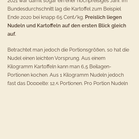
2021 war damit sogar ein eher hochpreisiges Jahr. Im
Bundesdurchschnitt lag die Kartoffel zum Beispiel
Ende 2020 bei knapp 65 Cent/kg.
Preislich liegen
Nudeln und Kartoffeln auf den ersten Blick gleich
auf.
Betrachtet man jedoch die Portionsgrößen, so hat die
Nudel einen leichten Vorsprung. Aus einem
Kilogramm Kartoffeln kann man 6,5 Beilagen-
Portionen kochen. Aus 1 Kilogramm Nudeln jedoch
fast das Doppelte: 12,5 Portionen. Pro Portion Nudeln
zahlt man somit etwa 6–8 Cent. Bei der Kartoffel liegen
wir pro Portion bei ca. 15 Cent. Hat die Nudel also
gewonnen?
4. Regional einkaufen bedeutet Nachhaltigkeit