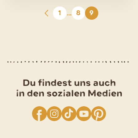
scharfer
Champignon-
1
8
9
…
Paprika-
Soße
Du findest uns auch
in den sozialen Medien
facebook
Instagram
TikTok
YouTube
Pinterest