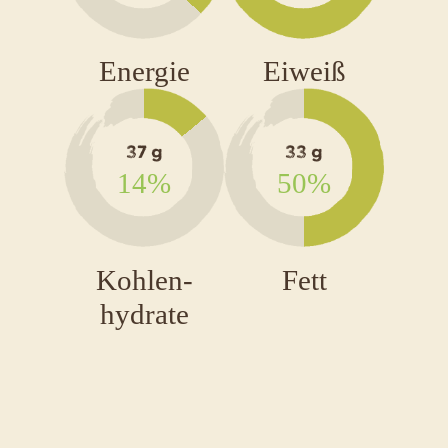
Brathend
Salat
Energie
Eiweiß
mit
Bier-
37 g
33 g
Dressing
14%
50%
Kohlen-
Fett
hydrate