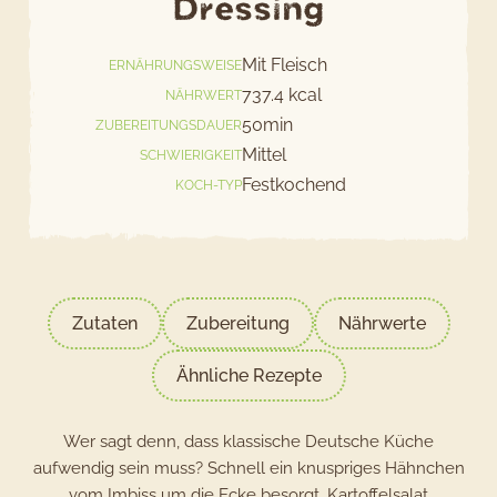
Dressing
Mit Fleisch
ERNÄHRUNGSWEISE
737.4 kcal
NÄHRWERT
50min
ZUBEREITUNGSDAUER
Mittel
SCHWIERIGKEIT
Festkochend
KOCH-TYP
Zutaten
Zubereitung
Nährwerte
Ähnliche Rezepte
Wer sagt denn, dass klassische Deutsche Küche
aufwendig sein muss? Schnell ein knuspriges Hähnchen
vom Imbiss um die Ecke besorgt, Kartoffelsalat