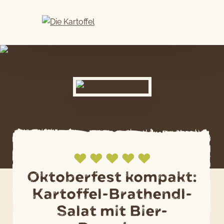
Skip
to
content
Oktoberfest kompakt:
Kartoffel-Brathendl-
Jetzt bewerten
Salat mit Bier-