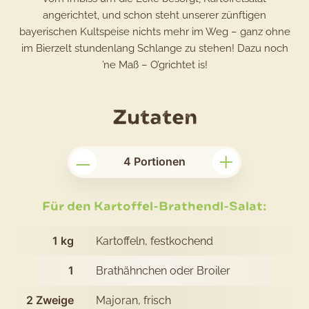
angerichtet, und schon steht unserer zünftigen
bayerischen Kultspeise nichts mehr im Weg – ganz ohne
im Bierzelt stundenlang Schlange zu stehen! Dazu noch
’ne Maß – O’grichtet is!
für
Zutaten
das
–
+
Rezept
4
Portionen
Oktoberfe
kompakt:
Für den Kartoffel-Brathendl-Salat:
Kartoffel-
1
kg
Kartoffeln, festkochend
Brathendl
1
Brathähnchen oder Broiler
Salat
mit
2
Zweige
Majoran, frisch