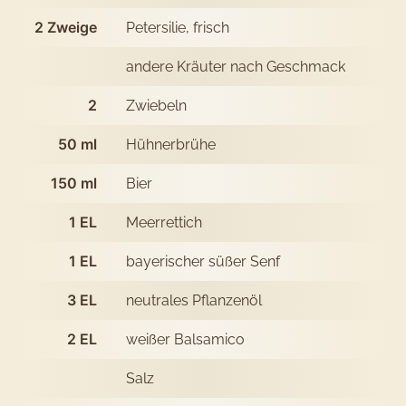
Bier-
2
Zweige
Petersilie, frisch
Dressing
andere Kräuter nach Geschmack
2
Zwiebeln
50
ml
Hühnerbrühe
150
ml
Bier
1
EL
Meerrettich
1
EL
bayerischer süßer Senf
3
EL
neutrales Pflanzenöl
2
EL
weißer Balsamico
Salz