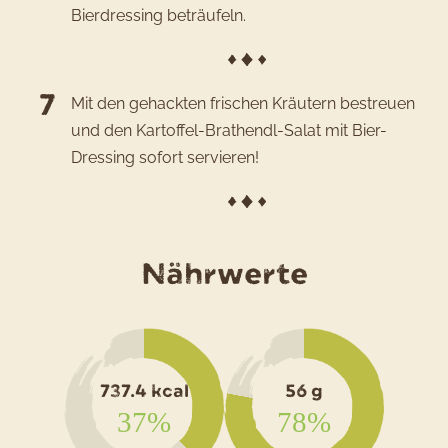
Bierdressing beträufeln.
Mit den gehackten frischen Kräutern bestreuen
und den Kartoffel-Brathendl-Salat mit Bier-
Dressing sofort servieren!
für
Nährwerte
das
Rezept
Oktoberf
737.4 kcal
56 g
kompakt
37%
78%
Kartoffel