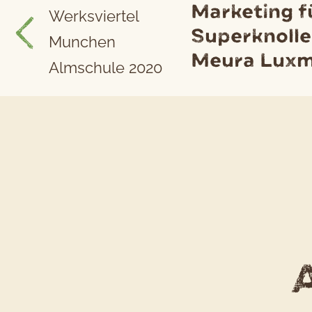
Marketing f
Artikel
Superknolle
Meura Lux