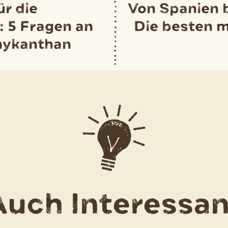
ür die
Von Spanien 
: 5 Fragen an
Die besten 
mykanthan
Auch Interessan