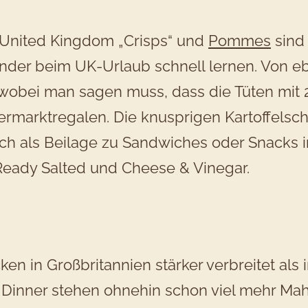
United Kingdom „Crisps“ und
Pommes
sind 
der beim UK-Urlaub schnell lernen. Von ebe
wobei man sagen muss, dass die Tüten mit 25
rmarktregalen. Die knusprigen Kartoffelsch
h als Beilage zu Sandwiches oder Snacks im
Ready Salted und Cheese & Vinegar.
en in Großbritannien stärker verbreitet als 
 Dinner stehen ohnehin schon viel mehr Mah