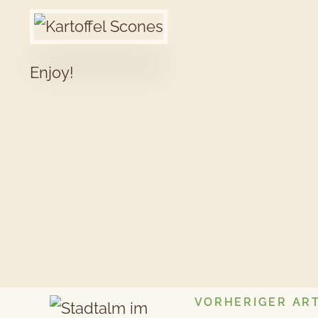
Enjoy!
VORHERIGER ART
Beitragsnavigation
Vorheriger