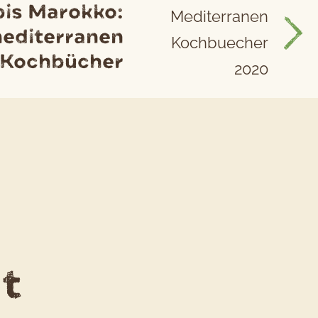
bis Marokko:
mediterranen
Kochbücher
t