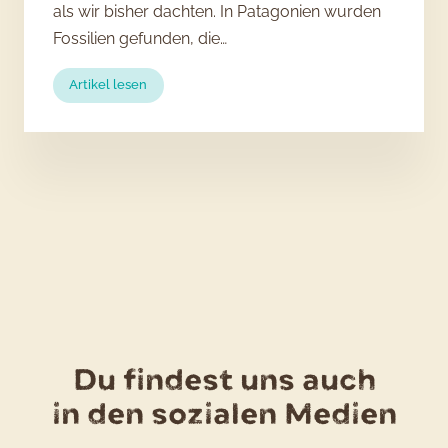
als wir bisher dachten. In Patagonien wurden
Fossilien gefunden, die…
:
Artikel lesen
Prähistorische
Knolle:
Kartoffeln
sind
über
50
Millionen
Jahre
alt!
Du findest uns auch
in den sozialen Medien