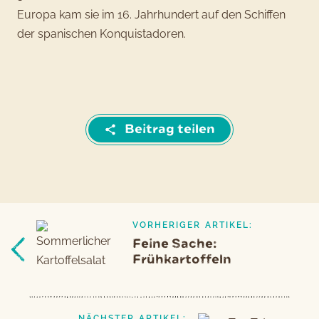
Europa kam sie im 16. Jahrhundert auf den Schiffen
der spanischen Konquistadoren.
Beitrag teilen
VORHERIGER ARTIKEL:
Beitragsnavigation
Vorheriger
Feine Sache:
Artikel
Frühkartoffeln
NÄCHSTER ARTIKEL: