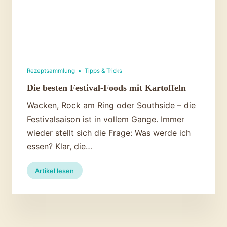
Heiligabend
Rezeptsammlung
•
Tipps & Tricks
Die besten Festival-Foods mit Kartoffeln
Wacken, Rock am Ring oder Southside – die
Festivalsaison ist in vollem Gange. Immer
wieder stellt sich die Frage: Was werde ich
essen? Klar, die…
:
Artikel lesen
Die
besten
Festival-
Foods
mit