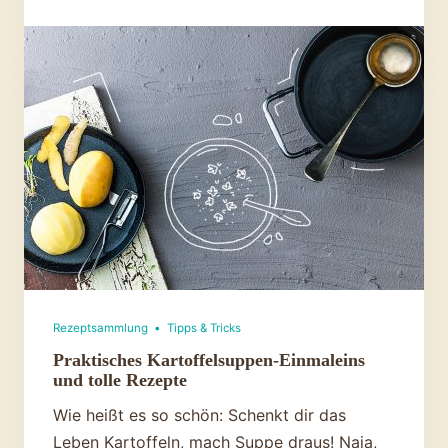
Kartoffelpuffer:
selbst
gemacht
und
superknusprig
Rezeptsammlung
•
Tipps & Tricks
Praktisches Kartoffelsuppen-Einmaleins
und tolle Rezepte
Wie heißt es so schön: Schenkt dir das
Leben Kartoffeln, mach Suppe draus! Naja,