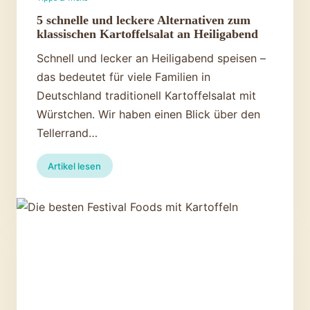
5 schnelle und leckere Alternativen zum
klassischen Kartoffelsalat an Heiligabend
Schnell und lecker an Heiligabend speisen –
das bedeutet für viele Familien in
Deutschland traditionell Kartoffelsalat mit
Würstchen. Wir haben einen Blick über den
Tellerrand…
:
Artikel lesen
5
schnelle
und
leckere
Alternativen
zum
klassischen
Kartoffelsalat
an