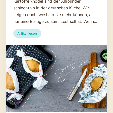
Kartoffelknödel sind der Allrounder
schlechthin in der deutschen Küche. Wir
zeigen euch, weshalb sie mehr können, als
nur eine Beilage zu sein! Lest selbst. Wenn…
:
Artikel lesen
Kartoffelknödel
–
mehr
als
eine
Beilage