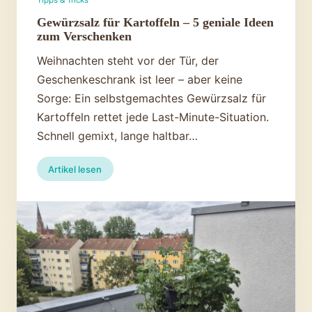
Gewürzsalz für Kartoffeln – 5 geniale Ideen
zum Verschenken
Weihnachten steht vor der Tür, der
Geschenkeschrank ist leer – aber keine
Sorge: Ein selbstgemachtes Gewürzsalz für
Kartoffeln rettet jede Last-Minute-Situation.
Schnell gemixt, lange haltbar…
:
Artikel lesen
Gewürzsalz
für
Kartoffeln
–
5
geniale
Ideen
zum
Verschenken