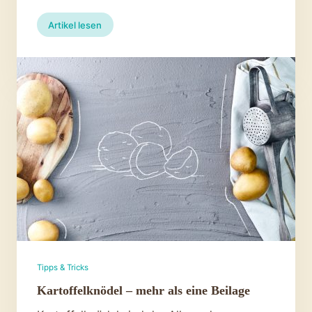
:
Artikel lesen
Kroketten
sind
für
alle
da!
Tipps & Tricks
Kartoffelknödel – mehr als eine Beilage