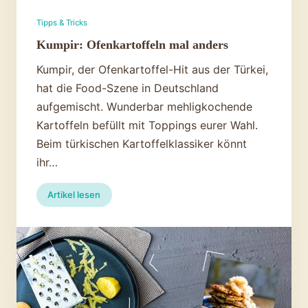
Tipps & Tricks
Kumpir: Ofenkartoffeln mal anders
Kumpir, der Ofenkartoffel-Hit aus der Türkei,
hat die Food-Szene in Deutschland
aufgemischt. Wunderbar mehligkochende
Kartoffeln befüllt mit Toppings eurer Wahl.
Beim türkischen Kartoffelklassiker könnt
ihr…
:
Artikel lesen
Kumpir:
Ofenkartoffeln
mal
anders