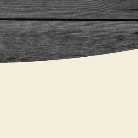
TIPPS & TRICKS
 Bücher für den U
Kartoffeln
ikel vom
23. Mai 2019
•
Lesezeit:
3