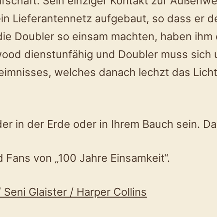
afschaft. Sein einziger Kontakt zur Außenwel
ein Lieferantennetz aufgebaut, so dass er 
die Doubler so einsam machten, haben ihm 
lwood dienstunfähig und Doubler muss sich
eimnisses, welches danach lechzt das Licht 
eder in der Erde oder in Ihrem Bauch sein. Da
d Fans von „100 Jahre Einsamkeit“.
 Seni Glaister / Harper Collins