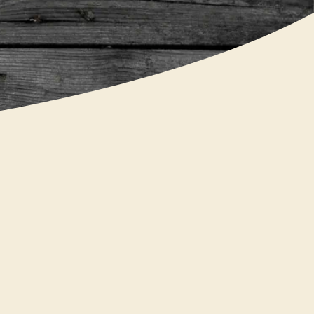
rlaub – mit
min