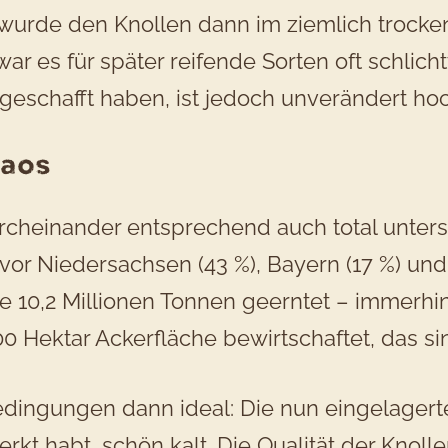
 wurde den Knollen dann im ziemlich tro
 es für später reifende Sorten oft schlicht
r geschafft haben, ist jedoch unverändert hoc
haos
rcheinander entsprechend auch total untersc
vor Niedersachsen (43 %), Bayern (17 %) und
he 10,2 Millionen Tonnen geerntet – immerhin
 Hektar Ackerfläche bewirtschaftet, das sin
ingungen dann ideal: Die nun eingelagerte
erkt habt, schön kalt. Die Qualität der Knoll