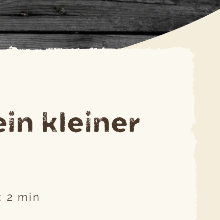
S
ein kleiner
:
2
min