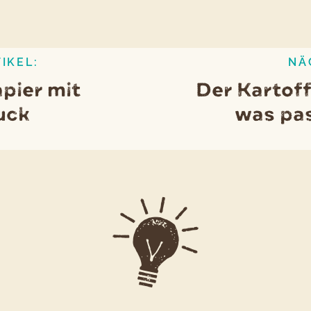
IKEL:
NÄ
pier mit
Der Kartoff
uck
was pa