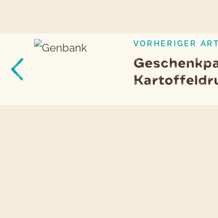
VORHERIGER ART
Beitragsnavigation
Vorheriger
Geschenkpa
Artikel
Kartoffeldr