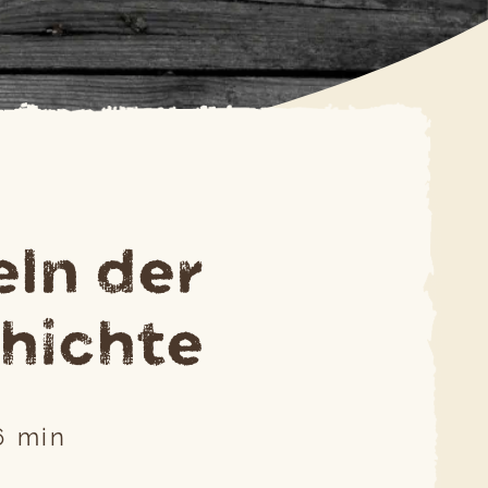
S
eln der
hichte
6
min