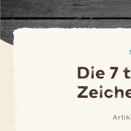
Die 7 
Zeich
Arti