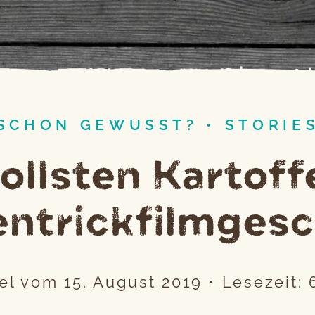
SCHON GEWUSST?
•
STORIE
tollsten Kartoff
entrickfilmgesc
kel vom
15. August 2019
•
Lesezeit: