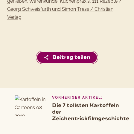
genießen. Warenkunde, Küchenpraxis, 111 Rezepte /
Georg Schweisfurth und Simon Tress / Christian
Verlag
Beitrag teilen
VORHERIGER ARTIKEL:
Beitragsnavigation
Vorheriger
Die 7 tollsten Kartoffeln
Artikel
der
Zeichentrickfilmgeschichte