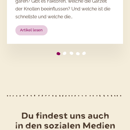
garen? Gibt es Faktoren, welche die Garzeit
der Knollen beeinflussen? Und welche ist die
schnellste und welche die…
:
Artikel lesen
Wie
lange
müssen
Kartoffeln
garen?
Du findest uns auch
in den sozialen Medien