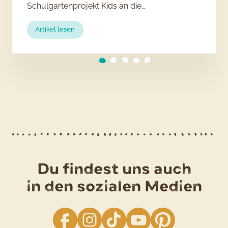
Schulgartenprojekt Kids an die…
:
Artikel lesen
Schulgartenprojekt
Kids
an
die
Knolle
Du findest uns auch
in den sozialen Medien
facebook
Instagram
TikTok
YouTube
Pinterest