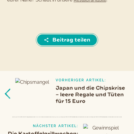
Beitrag teilen
VORHERIGER ARTIKEL:
Beitragsnavigation
Vorheriger
Japan und die Chipskrise
Artikel
– leere Regale und Tüten
für 15 Euro
NÄCHSTER ARTIKEL:
Die Kartoffelgrillwochen: