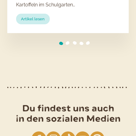
Kartoffeln im Schulgarten…
:
Artikel lesen
Anbauanleitung
für
den
eigenen
Schulgarten
Du findest uns auch
in den sozialen Medien
facebook
Instagram
TikTok
YouTube
Pinterest