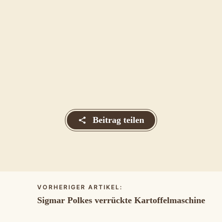
Beitrag teilen
VORHERIGER ARTIKEL:
Beitragsnavigation
Vorheriger
Sigmar Polkes verrückte Kartoffelmaschine
Artikel