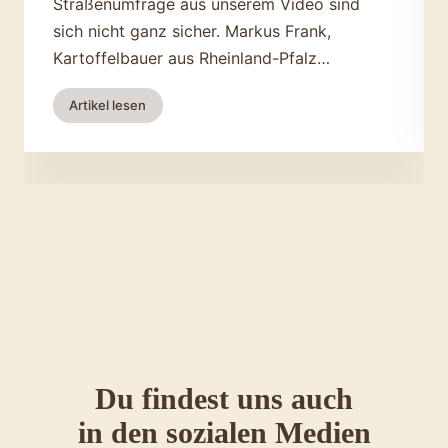
Straßenumfrage aus unserem Video sind
sich nicht ganz sicher. Markus Frank,
Kartoffelbauer aus Rheinland-Pfalz…
:
Artikel lesen
Kartoffel-
Wissen:
Wie
viele
Kartoffelsorten
gibt
es
weltweit?
Du findest uns auch
in den sozialen Medien