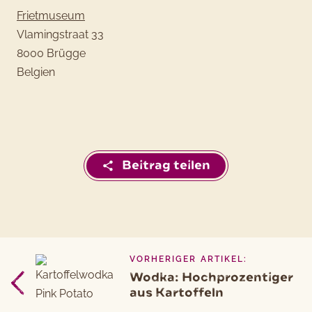
Frietmuseum
Vlamingstraat 33
8000 Brügge
Belgien
Beitrag teilen
VORHERIGER ARTIKEL:
Beitragsnavigation
Vorheriger
Wodka: Hochprozentiger
Artikel
aus Kartoffeln