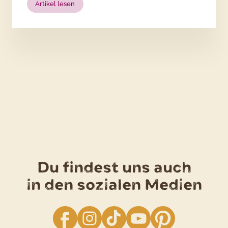
:
Artikel lesen
Ist
die
Kartoffel
ein
Gemüse?
Du findest uns auch
in den sozialen Medien
facebook
Instagram
TikTok
YouTube
Pinterest