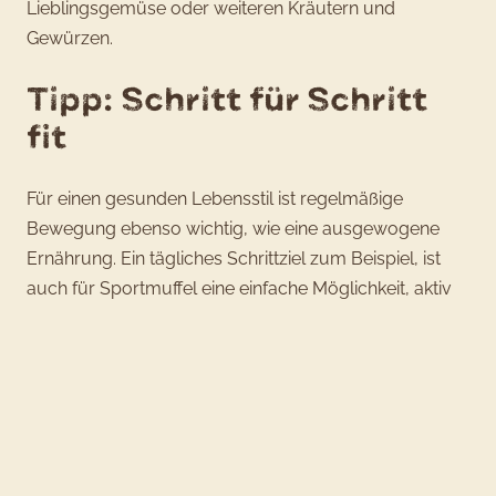
Lieblingsgemüse oder weiteren Kräutern und
Gewürzen.
Tipp: Schritt für Schritt
fit
Für einen gesunden Lebensstil ist regelmäßige
Bewegung ebenso wichtig, wie eine ausgewogene
Ernährung. Ein tägliches Schrittziel zum Beispiel, ist
auch für Sportmuffel eine einfache Möglichkeit, aktiv
zu bleiben. Die Empfehlung, täglich 10.000 Schritte zu
gehen, reicht zwar etwas über das Ziel für
ausreichend Bewegung hinaus – etwas weniger tut es
auch – unstrittig ist dennoch, dass sich etwas mehr
Bewegung positiv auf die Gesundheit auswirkt. So
wird etwa Herz-Kreislauf-Erkrankungen vorgebeugt