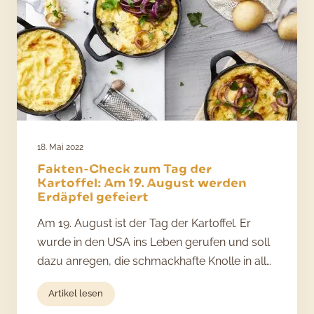
C:
Kartoffeln
und
Äpfel
18. Mai 2022
Fakten-Check zum Tag der
Kartoffel: Am 19. August werden
Erdäpfel gefeiert
Am 19. August ist der Tag der Kartoffel. Er
wurde in den USA ins Leben gerufen und soll
dazu anregen, die schmackhafte Knolle in all…
:
Artikel lesen
Fakten-