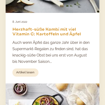
8. Juni 2022
Herzhaft-süße Kombi mit viel
Vitamin C: Kartoffeln und Äpfel
Auch wenn Äpfel das ganze Jahr über in den
Supermarkt-Regalen zu finden sind, hat das
knackig-süße Obst bei uns erst von August
bis November Saison.…
:
Artikel lesen
Herzhaft-
süße
Kombi
mit
viel
Vitamin