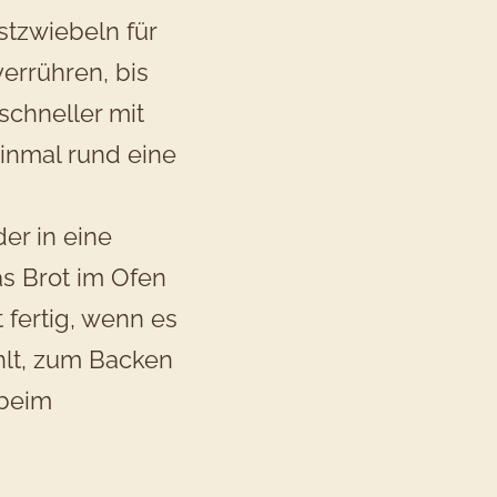
stzwiebeln für
errühren, bis
schneller mit
inmal rund eine
er in eine
as Brot im Ofen
 fertig, wenn es
hlt, zum Backen
 beim