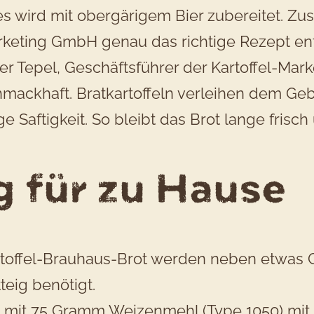
ses wird mit obergärigem Bier zubereitet. 
arketing GmbH genau das richtige Rezept e
r Tepel, Geschäftsführer der Kartoffel-Marke
mackhaft. Bratkartoffeln verleihen dem G
ge Saftigkeit. So bleibt das Brot lange frisch 
g für zu Hause
rtoffel-Brauhaus-Brot werden neben etwas
teig benötigt.
 mit 75 Gramm Weizenmehl (Type 1050) mit 75