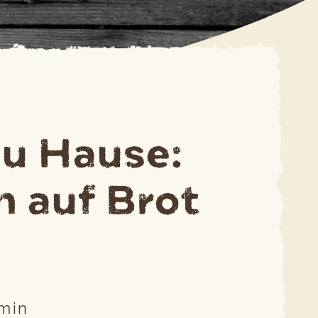
zu Hause:
n auf Brot
min