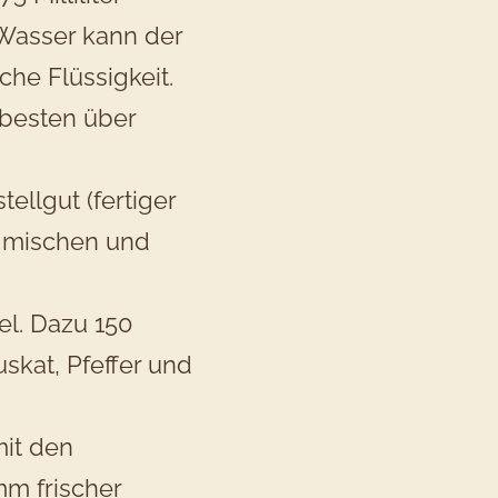
 Wasser kann der
che Flüssigkeit.
 besten über
ellgut (fertiger
r mischen und
el. Dazu 150
skat, Pfeffer und
mit den
mm frischer