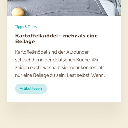
Tipps & Tricks
Kartoffelknödel – mehr als eine
Beilage
Kartoffelknödel sind der Allrounder
schlechthin in der deutschen Küche. Wir
zeigen euch, weshalb sie mehr können, als
nur eine Beilage zu sein! Lest selbst. Wenn…
:
Artikel lesen
Kartoffelknödel
–
mehr
als
eine
Beilage