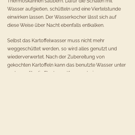
Thermoskannen säubern. Dafür die Schalen mit
Wasser aufgießen, schütteln und eine Viertelstunde
einwirken lassen. Der Wasserkocher lässt sich auf
diese Weise über Nacht ebenfalls entkalken.
Selbst das Kartoffelwasser muss nicht mehr
weggeschüttet werden, so wird alles genutzt und
wiederverwertet. Nach der Zubereitung von
gekochten Kartoffeln kann das benutzte Wasser unter
anderem für die Fleckenentfernung bei
Kleidungsstücken verwendet werden.
Rezept für Kartoffel-
Spülmittel
Geschirrspülmittel auf Basis von Kartoffelschalen ist
nicht nur supereinfach herzustellen, sondern auch 100